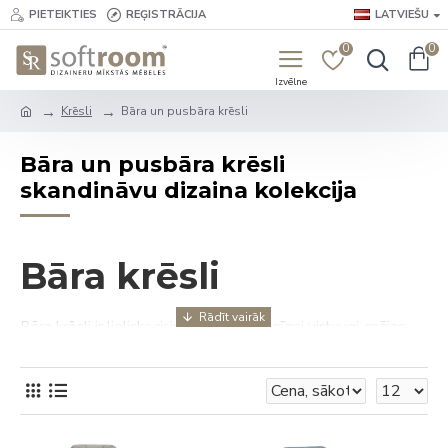
PIETEIKTIES
REĢISTRĀCIJA
LATVIEŠU
0
0
Krēsli
Bāra un pusbāra krēsli
Bāra un pusbāra krēsli
skandināvu dizaina kolekcija
Bāra krēsli
Bāra krēsli ir lielisks risinājums mūsdienīgai virtuvei, mājas
bāram vai kafejnīcas interjeram. Tie apvieno dizainu,
komfortu un funkcionalitāti, piešķirot telpai eleganci un
vieglumu.
Kas raksturo labu bāra