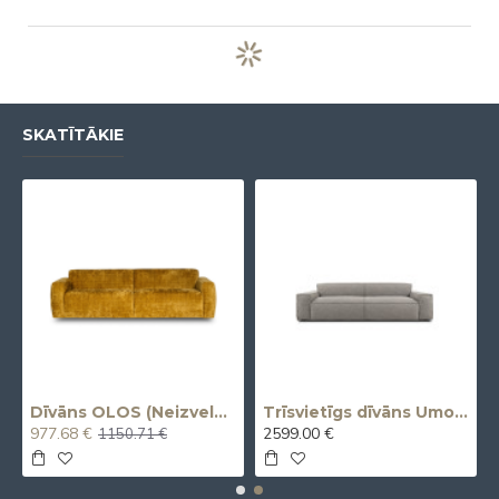
SKATĪTĀKIE
vvietīgs)
Dīvāns OLOS (Neizvelkams) (Trīsvietīgs)
Trīsvietīgs dīvāns Umo X (Izvelkams, elektrisks)
977.68 €
2599.00 €
1150.71 €