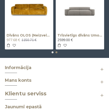
vvietīgs)
Dīvāns OLOS (Neizvelkams) (Trīsvietīgs)
Trīsvietīgs dīvāns Umo X (Izvelkams, elektrisks)
977.68 €
2599.00 €
1150.71 €
Informācija
Mans konts
Klientu serviss
Jaunumi epastā