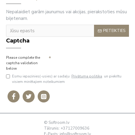
Nepalaidiet garām jaunumus vai akcijas, pierakstoties mūsu
biļetenam.
PIETEIKTIES
Captcha
Please complete the
captcha validation
below
Esmu iepazinies(-usies) ar sadaļu
Privātuma politika
un piekrītu
visiem minētajiem noteikumiem
© Softroom.lv
Tālrunis: +37127009636
E-Pasts:
info@softroom.lv