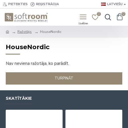
PIETEIKTIES
REĢISTRĀCIJA
LATVIEŠU
0
0
Ražotājs
HouseNordic
HouseNordic
Nav neviena ražotāja, ko parādīt.
TURPINĀT
SKATĪTĀKIE