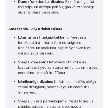
Daudzfunkcionāls dizains:
Piemērots gan kā
iekštelpu un ārtelpu paklājs, gan kā izteiksmīgs
akcents plašā viesistabā.
Amazzonia 1073 priekšrocības
Izturīgs pret laikapstākļiem:
Paredzēts
lietošanai ārā – materiāli ir noturīgi pret
izbalēšanu un nodilumu, saglabājot skaistumu
dārzos un uz terasēm.
Viegla kopšana:
Flatweave struktūra un
kvalitatīvās šķiedras atgrūž netīrumus un traipus,
nodrošinot vienkāršu tīrīšanu.
Izteiksmīgs dizains:
Košais lapu motīvs piešķir
telpai dzīvīgumu, radot svaigu un enerģisku
atmosfēru.
Viegls un ērti pārvietojams:
Neskatoties uz
izturību, paklājs ir viegls un daudzpusīgi