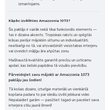
izmantojams.
Kāpēc izvēlēties Amazzonia 1073?
Šis paklājs ir vairāk nekā tikai funkcionāls elements —
tas ir dizaina akcents. Tropiskais raksts un spilgtās
krāsas piešķir mājoklim siltumu un individualitāti,
neatkarīgi no tā, vai atsvaidzināt viesistabas interjeru
vai izveidot mājīgu āra atpūtas zonu.
Mašīnaustā kvalitāte garantē precīzu un uzticamu
apdari, kas lieliski papildina tā vizuālo pievilcību.
Pārveidojiet savu mājokli ar Amazzonia 1073
paklāju jau šodien!
Tā košais dizains, izturīgie materiāli un vienkāršā
kopšana padara to par ideālu izvēli jebkurai videi.
Nepalaidiet garām — pasūtiet tagad un paceliet sava
interjera stilu jaunā līmenī!