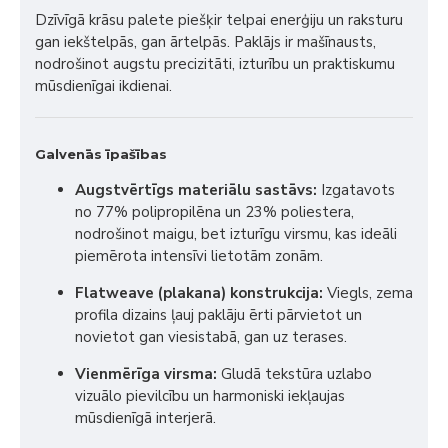
Dzīvīgā krāsu palete piešķir telpai enerģiju un raksturu
gan iekštelpās, gan ārtelpās. Paklājs ir mašīnausts,
nodrošinot augstu precizitāti, izturību un praktiskumu
mūsdienīgai ikdienai.
Galvenās īpašības
Augstvērtīgs materiālu sastāvs:
Izgatavots
no 77% polipropilēna un 23% poliestera,
nodrošinot maigu, bet izturīgu virsmu, kas ideāli
piemērota intensīvi lietotām zonām.
Flatweave (plakana) konstrukcija:
Viegls, zema
profila dizains ļauj paklāju ērti pārvietot un
novietot gan viesistabā, gan uz terases.
Vienmērīga virsma:
Gludā tekstūra uzlabo
vizuālo pievilcību un harmoniski iekļaujas
mūsdienīgā interjerā.