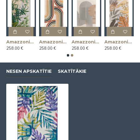
paklājs
Amazzonia 1070 paklājs
Amazzonia 1272 paklājs
Amazzonia 1273 paklājs
Amazzonia 1548 paklājs
258.00 €
258.00 €
258.00 €
258.00 €
NESEN APSKATĪTIE
SKATĪTĀKIE