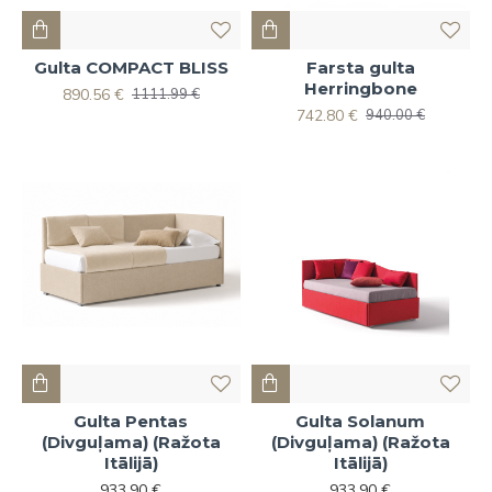
Gulta COMPACT BLISS
Farsta gulta
Herringbone
890.56 €
1111.99 €
742.80 €
940.00 €
Gulta Pentas
Gulta Solanum
(Divguļama) (Ražota
(Divguļama) (Ražota
Itālijā)
Itālijā)
933.90 €
933.90 €