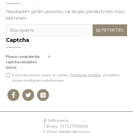
Nepalaidiet garām jaunumus vai akcijas, pierakstoties mūsu
biļetenam.
PIETEIKTIES
Captcha
Please complete the
captcha validation
below
Esmu iepazinies(-usies) ar sadaļu
Privātuma politika
un piekrītu
visiem minētajiem noteikumiem
© Softroom.lv
Tālrunis: +37127009636
E-Pasts:
info@softroom.lv