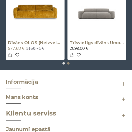
vvietīgs)
Dīvāns OLOS (Neizvelkams) (Trīsvietīgs)
Trīsvietīgs dīvāns Umo X (Izvelkams, elektrisks)
977.68 €
2599.00 €
1150.71 €
Informācija
Mans konts
Klientu serviss
Jaunumi epastā