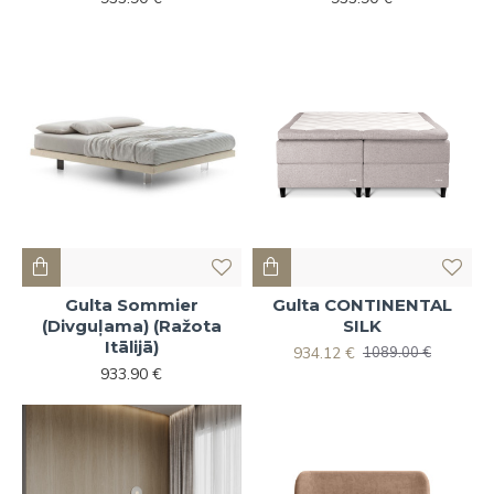
Gulta Sommier
Gulta CONTINENTAL
(Divguļama) (Ražota
SILK
Itālijā)
934.12 €
1089.00 €
933.90 €