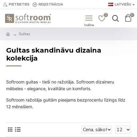
PIETEIKTIES
REĢISTRĀCIJA
LATVIEŠU
0
0
Gultas
Gultas skandināvu dizaina
kolekcija
Softroom
gultas -
tieši no ražotāja. Softroom dizaineru
mēbeles
- elegance, kvalitāte un komforts.
Softroom ražotāja gultām
pieejams bezprocentu līzings līdz
12 mēnešiem.