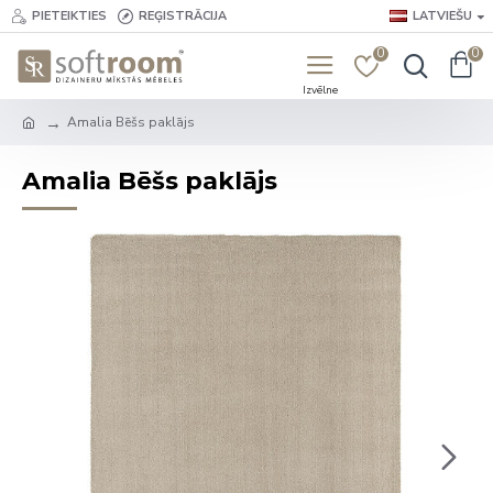
PIETEIKTIES
REĢISTRĀCIJA
LATVIEŠU
0
0
Amalia Bēšs paklājs
Amalia Bēšs paklājs