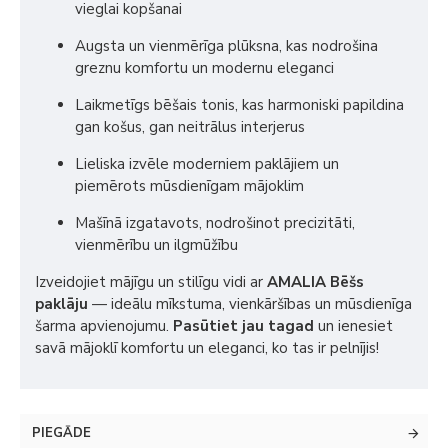
vieglai kopšanai
Augsta un vienmērīga plūksna, kas nodrošina
greznu komfortu un modernu eleganci
Laikmetīgs bēšais tonis, kas harmoniski papildina
gan košus, gan neitrālus interjerus
Lieliska izvēle moderniem paklājiem un
piemērots mūsdienīgam mājoklim
Mašīnā izgatavots, nodrošinot precizitāti,
vienmērību un ilgmūžību
Izveidojiet mājīgu un stilīgu vidi ar
AMALIA Bēšs
paklāju
— ideālu mīkstuma, vienkāršības un mūsdienīga
šarma apvienojumu.
Pasūtiet jau tagad
un ienesiet
savā mājoklī komfortu un eleganci, ko tas ir pelnījis!
PIEGĀDE