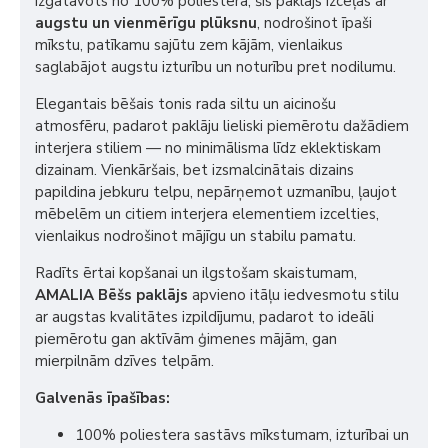
izgatavots no 100% poliestera, šis paklājs izceļas ar
augstu un vienmērīgu plūksnu
, nodrošinot īpaši
mīkstu, patīkamu sajūtu zem kājām, vienlaikus
saglabājot augstu izturību un noturību pret nodilumu.
Elegantais bēšais tonis rada siltu un aicinošu
atmosfēru, padarot paklāju lieliski piemērotu dažādiem
interjera stiliem — no minimālisma līdz eklektiskam
dizainam. Vienkāršais, bet izsmalcinātais dizains
papildina jebkuru telpu, nepārņemot uzmanību, ļaujot
mēbelēm un citiem interjera elementiem izcelties,
vienlaikus nodrošinot mājīgu un stabilu pamatu.
Radīts ērtai kopšanai un ilgstošam skaistumam,
AMALIA Bēšs paklājs
apvieno itāļu iedvesmotu stilu
ar augstas kvalitātes izpildījumu, padarot to ideāli
piemērotu gan aktīvām ģimenes mājām, gan
mierpilnām dzīves telpām.
Galvenās īpašības:
100% poliestera sastāvs mīkstumam, izturībai un