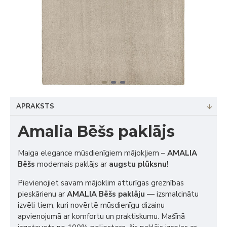
APRAKSTS
Amalia Bēšs paklājs
Maiga elegance mūsdienīgiem mājokļiem –
AMALIA
Bēšs
modernais paklājs ar
augstu plūksnu!
Pievienojiet savam mājoklim atturīgas greznības
pieskārienu ar
AMALIA Bēšs paklāju
— izsmalcinātu
izvēli tiem, kuri novērtē mūsdienīgu dizainu
apvienojumā ar komfortu un praktiskumu. Mašīnā