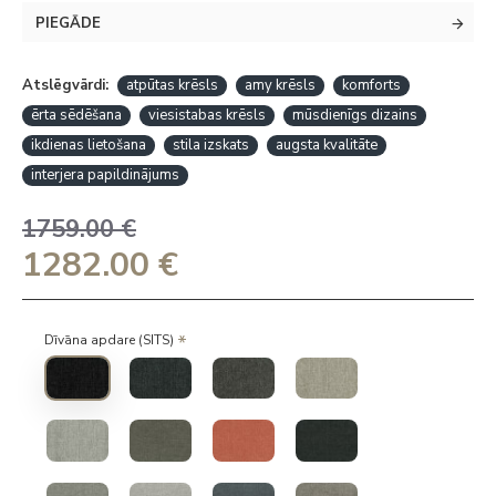
PIEGĀDE
Atslēgvārdi:
atpūtas krēsls
amy krēsls
komforts
ērta sēdēšana
viesistabas krēsls
mūsdienīgs dizains
ikdienas lietošana
stila izskats
augsta kvalitāte
interjera papildinājums
1759.00 €
1282.00 €
Dīvāna apdare (SITS)