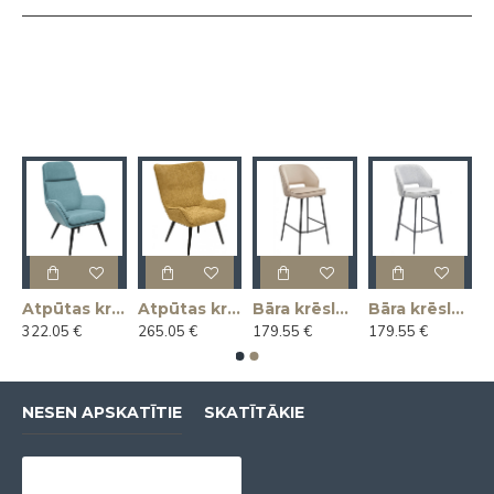
as krēsls KLAUS
Atpūtas krēsls MAGNUS
Atpūtas krēsls MARIUS
Bāra krēsls ANDRE
Bāra krēsls ANDRE
322.05 €
265.05 €
179.55 €
179.55 €
NESEN APSKATĪTIE
SKATĪTĀKIE