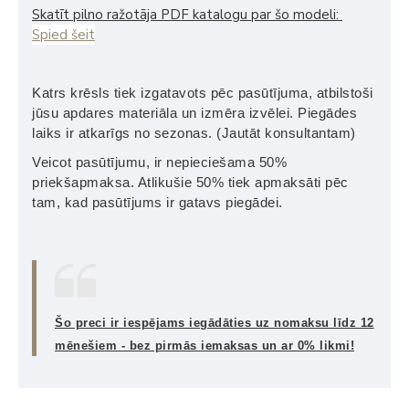
Skatīt pilno ražotāja PDF katalogu par šo modeli:
Spied šeit
Katrs krēsls tiek izgatavots pēc pasūtījuma, atbilstoši
jūsu apdares materiāla un izmēra izvēlei. Piegādes
laiks ir atkarīgs no sezonas. (Jautāt konsultantam)
Veicot pasūtījumu, ir nepieciešama 50%
priekšapmaksa. Atlikušie 50% tiek apmaksāti pēc
tam, kad pasūtījums ir gatavs piegādei.
Šo preci ir iespējams iegādāties uz nomaksu līdz 12
mēnešiem - bez pirmās iemaksas un ar 0% likmi!