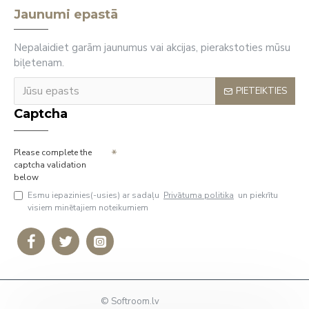
Jaunumi epastā
Nepalaidiet garām jaunumus vai akcijas, pierakstoties mūsu
biļetenam.
PIETEIKTIES
Captcha
Please complete the
captcha validation
below
Esmu iepazinies(-usies) ar sadaļu
Privātuma politika
un piekrītu
visiem minētajiem noteikumiem
© Softroom.lv