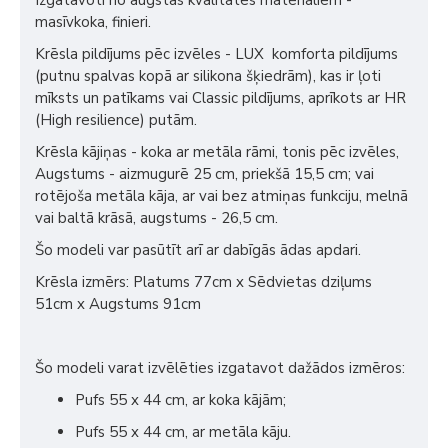
Izgatavoti no augstas kvalitātes materiāliem -
masīvkoka, finieri.
Krēsla pildījums pēc izvēles - LUX komforta pildījums
(putnu spalvas kopā ar silikona šķiedrām), kas ir ļoti
mīksts un patīkams vai Classic pildījums, aprīkots ar HR
(High resilience) putām.
Krēsla kājiņas - koka ar metāla rāmi, tonis pēc izvēles,
Augstums - aizmugurē 25 cm, priekšā 15,5 cm; vai
rotējoša metāla kāja, ar vai bez atmiņas funkciju, melnā
vai baltā krāsā, augstums - 26,5 cm.
Šo modeli var pasūtīt arī ar dabīgās ādas apdari.
Krēsla izmērs: Platums 77cm x Sēdvietas dziļums
51cm x Augstums 91cm
Šo modeli varat izvēlēties izgatavot dažādos izmēros:
Pufs 55 x 44 cm, ar koka kājām;
Pufs 55 x 44 cm, ar metāla kāju.