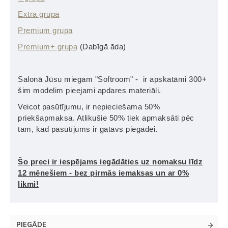
Extra grupa
Premium grupa
Premium+ grupa
(Dabīgā āda)
Salonā Jūsu miegam "Softroom" - ir apskatāmi 300+
šim modelim pieejami apdares materiāli.
Veicot pasūtījumu, ir nepieciešama 50%
priekšapmaksa. Atlikušie 50% tiek apmaksāti pēc
tam, kad pasūtījums ir gatavs piegādei.
Šo preci ir iespējams iegādāties uz nomaksu līdz
12 mēnešiem - bez pirmās iemaksas un ar 0%
likmi!
PIEGĀDE