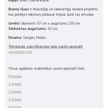
Kājas:
koks, melnā krāsā.
Bunny Guys
ir draudzīgs un laikmetīgs dizaina projekts,
kas piešķirs raksturu jebkurai telpai, kurā tas atrodas.
Izmēri:
diametrs 57 cm x augstums 130 cm
Sēdvietas augstums:
42 cm
Dizains:
Sergey Murko
Tehniskās specifikācijas lapu variet apskatīt
uzspiežot šeit
VIsus apdares materiālus variet apskatīt šeit:
0 grupa
1 grupa
2 grupa
3 grupa
4 grupa