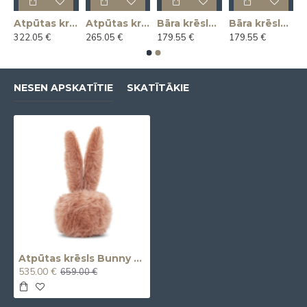
as krēsls KLAUS
Atpūtas krēsls MAGNUS
Atpūtas krēsls MARIUS
Bāra krēsls ANDRE
Bāra krēsls ANDRE
322.05 €
265.05 €
179.55 €
179.55 €
NESEN APSKATĪTIE
SKATĪTĀKIE
Atpūtas krēsls Bunny Guys (Armchair)
535.00 €
659.00 €