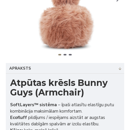
APRAKSTS
Atpūtas krēsls Bunny
Guys (Armchair)
SoftLayers™ sistēma
– īpaši atlasītu elastīgu putu
kombinācija maksimālam komfortam.
Ecofluff
pildījums / iespējams aizstāt ar augstas
kvalitātes dabīgām spalvām ar izcilu elastību.