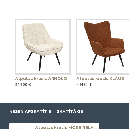
Atpūtas krēsls ARNOLD
Atpūtas krēsls KLAUS
346.00 €
284.05 €
NESEN APSKATĪTIE
SKATĪTĀKIE
Atpūtas krēsls MORE RELAX (Armchair)