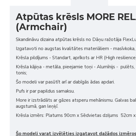
Atpūtas krēsls MORE RE
(Armchair)
Skandināvu dizaina atpūtas krēsls no Dāņu ražotāja FlexL
Izgatavoti no augstas kvalitātes materiāliem - masīvkoka,
Krēsla pildījums - Standart, aprīkots ar HR (High resilienc
Krēsla kājiņa - metāla, pieejamie toņi - Alumīnijs - pulēts,
tonis;
Šo modeli var pasūtīt arī ar dabīgās ādas apdari.
Pufs ir par papildus samaksu.
More ir izstrādāts ar gāzes atsperu mehānismu. Galvas bal
augstumā, gan leņķī.
Krēsla izmērs: Platums 90cm x Sēdvietas dziļums 52cm
Šo modeli varat izvēlēties izgatavot dažādos izmēros