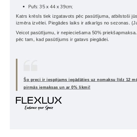
Pufs: 35 x 44 x 39cm;
Katrs krēsls tiek izgatavots pēc pasūtījuma, atbilstoši j
izmēra izvēlei. Piegādes laiks ir atkarīgs no sezonas. (
Veicot pasūtījumu, ir nepieciešama 50% priekšapmaksa. 
pēc tam, kad pasūtījums ir gatavs piegādei.
Šo preci ir iespējams iegādāties uz nomaksu līdz 12 m
pirmās iemaksas un ar 0% likmi!