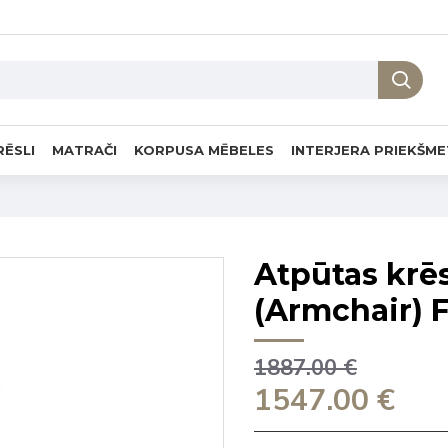
RĒSLI
MATRAČI
KORPUSA MĒBELES
INTERJERA PRIEKŠME
Atpūtas krē
(Armchair) 
1887.00 €
1547.00 €