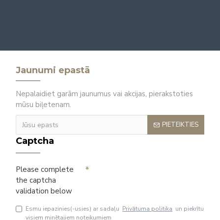
Jaunumi epastā
Nepalaidiet garām jaunumus vai akcijas, pierakstoties
mūsu biļetenam.
PIETEIKTIES
Captcha
Please complete
the captcha
validation below
Esmu iepazinies(-usies) ar sadaļu
Privātuma politika
un piekrītu
visiem minētajiem noteikumiem