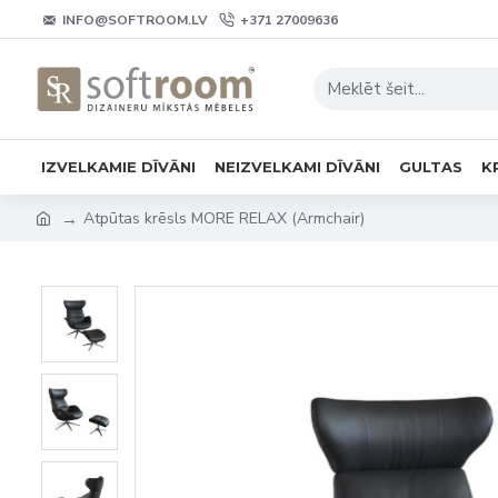
INFO@SOFTROOM.LV
+371 27009636
IZVELKAMIE DĪVĀNI
NEIZVELKAMI DĪVĀNI
GULTAS
K
Atpūtas krēsls MORE RELAX (Armchair)