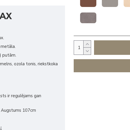
LAX
ux.
 metāla.
e) putām.
 melns, ozola tonis, riekstkoka
sts ir regulējams gan
 x Augstums 107cm
: