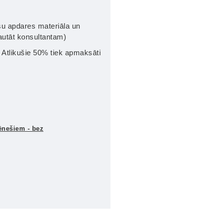
ūsu apdares materiāla un
Jautāt konsultantam)
Atlikušie 50% tiek apmaksāti
ēnešiem - bez