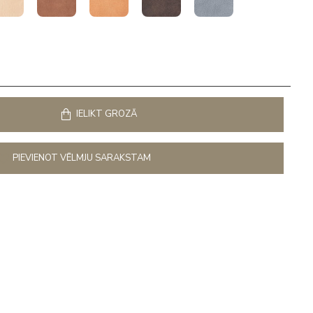
IELIKT GROZĀ
PIEVIENOT VĒLMJU SARAKSTAM