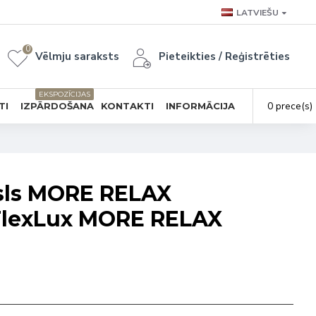
LATVIEŠU
0
Vēlmju saraksts
Pieteikties / Reģistrēties
EKSPOZĪCIJAS
0 prece(s) 
TI
IZPĀRDOŠANA
KONTAKTI
INFORMĀCIJA
sls MORE RELAX
FlexLux MORE RELAX