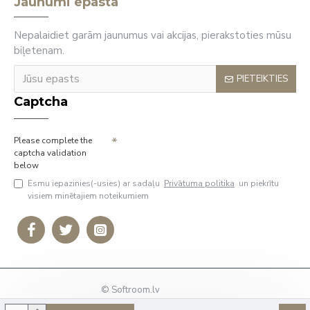
Jaunumi epastā
Nepalaidiet garām jaunumus vai akcijas, pierakstoties mūsu
biļetenam.
PIETEIKTIES
Captcha
Please complete the
captcha validation
below
Esmu iepazinies(-usies) ar sadaļu
Privātuma politika
un piekrītu
visiem minētajiem noteikumiem
© Softroom.lv
Tālrunis: +37127009636