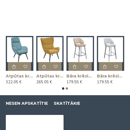
as krēsls KLAUS
Atpūtas krēsls MAGNUS
Atpūtas krēsls MARIUS
Bāra krēsls ANDRE
Bāra krēsls ANDRE
322.05 €
265.05 €
179.55 €
179.55 €
NESEN APSKATĪTIE
SKATĪTĀKIE