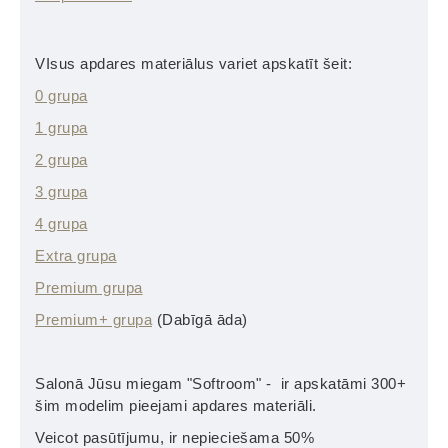
VIsus apdares materiālus variet apskatīt šeit:
0 grupa
1 grupa
2 grupa
3 grupa
4 grupa
Extra grupa
Premium grupa
Premium+ grupa
(Dabīgā āda)
Salonā Jūsu miegam "Softroom" - ir apskatāmi 300+
šim modelim pieejami apdares materiāli.
Veicot pasūtījumu, ir nepieciešama 50%