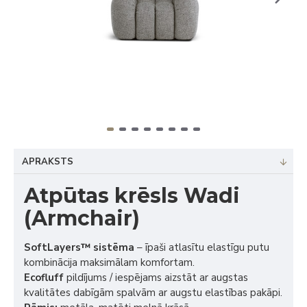
APRAKSTS
Atpūtas krēsls Wadi
(Armchair)
SoftLayers™ sistēma
– īpaši atlasītu elastīgu putu
kombinācija maksimālam komfortam.
Ecofluff
pildījums / iespējams aizstāt ar augstas
kvalitātes dabīgām spalvām ar augstu elastības pakāpi.