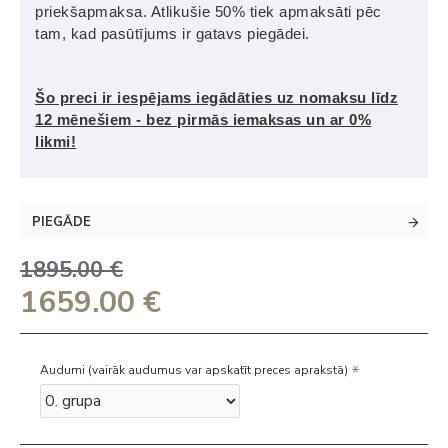
priekšapmaksa. Atlikušie 50% tiek apmaksāti pēc
tam, kad pasūtījums ir gatavs piegādei.
Šo preci ir iespējams iegādāties uz nomaksu līdz
12 mēnešiem - bez pirmās iemaksas un ar 0%
likmi!
PIEGĀDE
1895.00 €
1659.00 €
Audumi (vairāk audumus var apskatīt preces aprakstā)