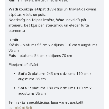
Rāmis:
metāla, matēti melnā krāsā.
Wadi
kolekcijā ietilpst divvietīgs un trīsvietīgs dīvāns,
atpūtas krēsls un pufs.
Neatkarīgi no telpas izmēra,
Wadi
nevaldīs pār
interjeru, bet kļūs par izteiksmīgu un elegantu tā
elementu.
Izmēri:
Krēsls – platums 96 cm x dziļums 110 cm x augstums
85 cm
Pufs – platums 84 cm x dziļums 70 cm
Pieejami arī dīvāni:
Sofa 2:
platums 243 cm x dziļums 110 cm x
augstums 85 cm
Sofa 1:
platums 180 cm x dziļums 110 cm x
augstums 85 cm
Tehniskās specifikācijas lapu variet apskatīt
uzspiežot šeit