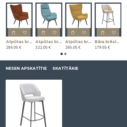
s krēsls ARNOLD
Atpūtas krēsls KLAUS
Atpūtas krēsls MAGNUS
Atpūtas krēsls MARIUS
Bāra krēsls ANDRE
284.05 €
322.05 €
265.05 €
179.55 €
NESEN APSKATĪTIE
SKATĪTĀKIE