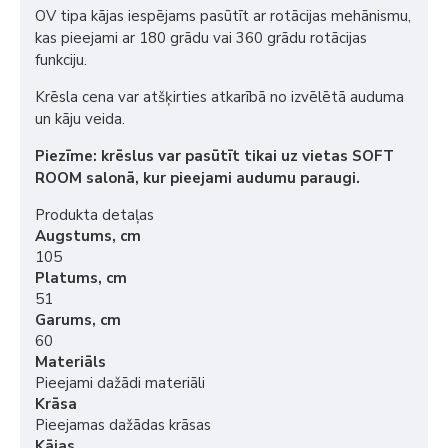
OV tipa kājas iespējams pasūtīt ar rotācijas mehānismu,
kas pieejami ar 180 grādu vai 360 grādu rotācijas
funkciju.
Krēsla cena var atšķirties atkarībā no izvēlētā auduma
un kāju veida.
Piezīme: krēslus var pasūtīt tikai uz vietas SOFT
ROOM salonā, kur pieejami audumu paraugi.
Produkta detaļas
Augstums, cm
105
Platums, cm
51
Garums, cm
60
Materiāls
Pieejami dažādi materiāli
Krāsa
Pieejamas dažādas krāsas
Kājas