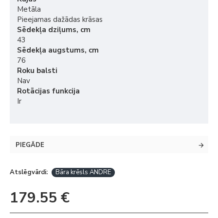
Metāla
Pieejamas dažādas krāsas
Sēdekļa dziļums, cm
43
Sēdekļa augstums, cm
76
Roku balsti
Nav
Rotācijas funkcija
Ir
PIEGĀDE
Atslēgvārdi:
Bāra krēsls ANDRE
179.55 €