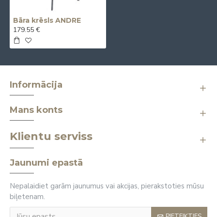
Bāra krēsls ANDRE
179.55 €
Informācija
Mans konts
Klientu serviss
Jaunumi epastā
Nepalaidiet garām jaunumus vai akcijas, pierakstoties mūsu
biļetenam.
PIETEIKTIES