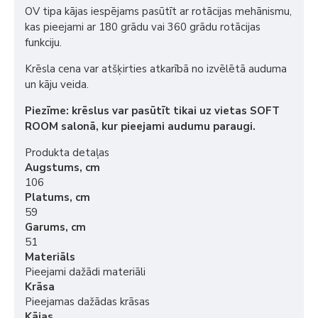
OV tipa kājas iespējams pasūtīt ar rotācijas mehānismu,
kas pieejami ar 180 grādu vai 360 grādu rotācijas
funkciju.
Krēsla cena var atšķirties atkarībā no izvēlētā auduma
un kāju veida.
Piezīme: krēslus var pasūtīt tikai uz vietas SOFT
ROOM salonā, kur pieejami audumu paraugi.
Produkta detaļas
Augstums, cm
106
Platums, cm
59
Garums, cm
51
Materiāls
Pieejami dažādi materiāli
Krāsa
Pieejamas dažādas krāsas
Kājas