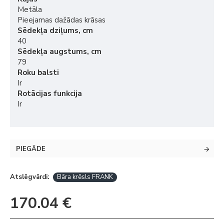
Metāla
Pieejamas dažādas krāsas
Sēdekļa dziļums, cm
40
Sēdekļa augstums, cm
79
Roku balsti
Ir
Rotācijas funkcija
Ir
PIEGĀDE
Atslēgvārdi:
Bāra krēsls FRANK
170.04 €