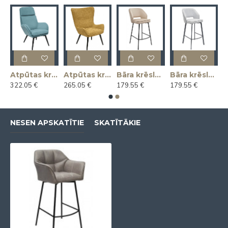
as krēsls KLAUS
Atpūtas krēsls MAGNUS
Atpūtas krēsls MARIUS
Bāra krēsls ANDRE
Bāra krēsls ANDRE
322.05 €
265.05 €
179.55 €
179.55 €
NESEN APSKATĪTIE
SKATĪTĀKIE