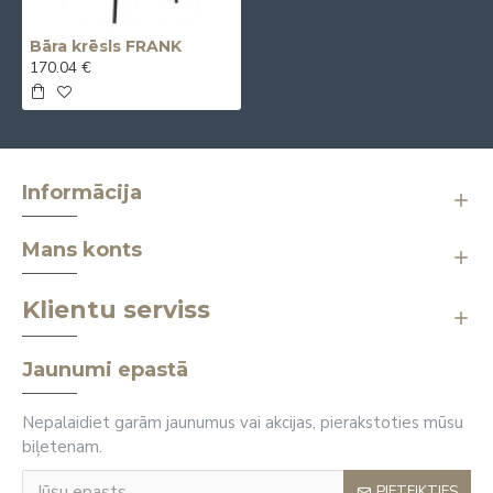
Bāra krēsls FRANK
170.04 €
Informācija
Mans konts
Klientu serviss
Jaunumi epastā
Nepalaidiet garām jaunumus vai akcijas, pierakstoties mūsu
biļetenam.
PIETEIKTIES