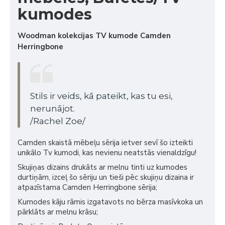
kumodes
Woodman kolekcijas TV kumode Camden
Herringbone
Stils ir veids, kā pateikt, kas tu esi,
nerunājot.
/Rachel Zoe/
Camden skaistā mēbeļu sērija ietver sevī šo izteikti
unikālo Tv kumodi, kas nevienu neatstās vienaldzīgu!
Skujiņas dizains drukāts ar melnu tinti uz kumodes
durtiņām, izceļ šo sēriju un tieši pēc skujiņu dizaina ir
atpazīstama Camden Herringbone sērija;
Kumodes kāju rāmis izgatavots no bērza masīvkoka un
pārklāts ar melnu krāsu;