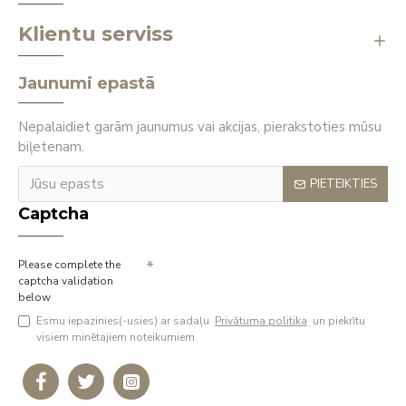
Klientu serviss
Jaunumi epastā
Nepalaidiet garām jaunumus vai akcijas, pierakstoties mūsu
biļetenam.
PIETEIKTIES
Captcha
Please complete the
captcha validation
below
Esmu iepazinies(-usies) ar sadaļu
Privātuma politika
un piekrītu
visiem minētajiem noteikumiem