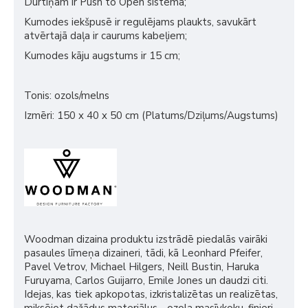
Durtiņām ir Push to Open sistēma;
Kumodes iekšpusē ir regulējams plaukts, savukārt
atvērtajā daļa ir caurums kabeļiem;
Kumodes kāju augstums ir 15 cm;
Tonis: ozols/melns
Izmēri: 150 x 40 x 50 cm (Platums/Dziļums/Augstums)
Woodman dizaina produktu izstrādē piedalās vairāki
pasaules līmeņa dizaineri, tādi, kā Leonhard Pfeifer,
Pavel Vetrov, Michael Hilgers, Neill Bustin, Haruka
Furuyama, Carlos Guijarro, Emile Jones un daudzi citi.
Idejas, kas tiek apkopotas, izkristalizētas un realizētas,