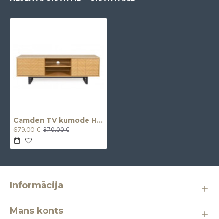
Camden TV kumode Herringbone Print
679.00 €
870.00 €
Informācija
Mans konts