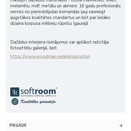
miksējot dažādus materiālus - ozola masīvkoku, finieri,
melamīnu, mdf, metālu un akmeni. 16 gadu profesionāls
serviss no pieredzējušas komandas ļauj sasniegt
augstākos kvalitātes standartus un būt par lielāko
dizaina korpusa mēbeļu rūpnīcu Igaunijā.
Dažādus interjera risinājumus var aplūkot ražotāja
fotoattēlu galerijā, šeit:
https://www.woodman.ee/en/inspiration
PIEGĀDE