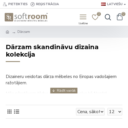
PIETEIKTIES
REĢISTRĀCIJA
LATVIEŠU
0
0
Dārzam
Dārzam skandināvu dizaina
kolekcija
Dizaineru veidotas dārza mēbeles no Eiropas vadošajiem
ražotājiem.
Mēs pārstāvam tādus pazīstamus zīmolus kā Nordal
(Dānija), Hübsch (Dānija), SITS (Zviedrija), VELDA
(Beļģija) un mūšu pašo ražotās mēbeles, kas ražotas Latvijā
un ārpus tās.
Katrs ražotājs un katra prece ir mūsu pašu izvēlēta, un