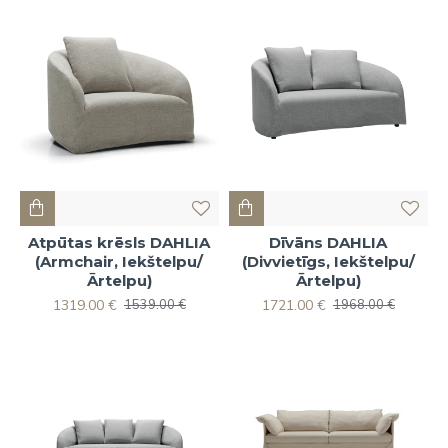
mums rūp tas, ko mēs izplatām.
Kvalitāte, cena un reputācija ir vadlīnijas, pēc kā mēs
vadāmies.
Atpūtas krēsls DAHLIA
Dīvāns DAHLIA
(Armchair, Iekštelpu/
(Divvietīgs, Iekštelpu/
Ārtelpu)
Ārtelpu)
1319.00 €
1721.00 €
1539.00 €
1968.00 €