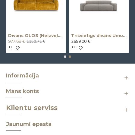
vvietīgs)
Dīvāns OLOS (Neizvelkams) (Trīsvietīgs)
Trīsvietīgs dīvāns Umo X (Izvelkams, elektrisks)
977.68 €
2599.00 €
1150.71 €
Informācija
Mans konts
Klientu serviss
Jaunumi epastā