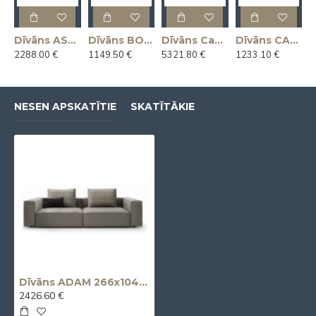
Dīvāns ASSO 225x112x92h (Ražots Itālijā)
Dīvāns BOON 145x81x78h (Ražots Itālijā)
Dīvāns Capriccio 412x130x45h (Ražots Itālijā)
Dīvāns CAROLINE 161x77x76h (Ražots Itālijā)
2288.00 €
1149.50 €
5321.80 €
1233.10 €
NESEN APSKATĪTIE
SKATĪTĀKIE
Dīvāns ADAM 266x104x65h (Ražots Itālijā)
2426.60 €