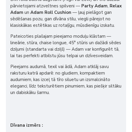
pārvietojami atzveltnes spilveni —
Party Adam
,
Relax
Adam
un
Adam Roll Cushion
— ļauj pielāgot gan
sēdēšanas pozu, gan dīvāna stilu, viegli pārejot no
klasiskākas estētikas uz rotaļīgu, mūsdienīgu izskatu.
Pateicoties plašajam pieejamo moduļu klāstam —
lineārie, stūra, chaise longue, 45° stūris un dažādi sēdes
dziļumi (standarta vai dziļš) — Adam var konfigurēt tā,
lai tas perfekti atbilstu jūsu telpai un dzīvesveidam.
Pieejams audumā, texil vai ādā, Adam atklāj savu
raksturu katrā apdarē: no gludiem, kompaktiem
audumiem, kas izceļ tā tīro siluetu un izsmalcināto
eleganci, līdz teksturētiem pinumiem, kas piešķir siltāku
un dabiskāku šarmu.
Dīvana izmērs :