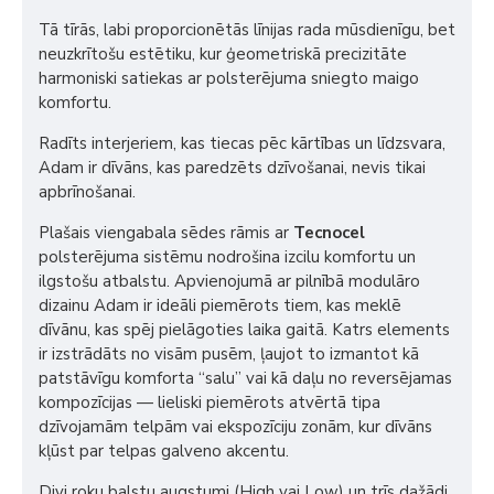
Tā tīrās, labi proporcionētās līnijas rada mūsdienīgu, bet
neuzkrītošu estētiku, kur ģeometriskā precizitāte
harmoniski satiekas ar polsterējuma sniegto maigo
komfortu.
Radīts interjeriem, kas tiecas pēc kārtības un līdzsvara,
Adam ir dīvāns, kas paredzēts dzīvošanai, nevis tikai
apbrīnošanai.
Plašais viengabala sēdes rāmis ar
Tecnocel
polsterējuma sistēmu nodrošina izcilu komfortu un
ilgstošu atbalstu. Apvienojumā ar pilnībā modulāro
dizainu Adam ir ideāli piemērots tiem, kas meklē
dīvānu, kas spēj pielāgoties laika gaitā. Katrs elements
ir izstrādāts no visām pusēm, ļaujot to izmantot kā
patstāvīgu komforta “salu” vai kā daļu no reversējamas
kompozīcijas — lieliski piemērots atvērtā tipa
dzīvojamām telpām vai ekspozīciju zonām, kur dīvāns
kļūst par telpas galveno akcentu.
Divi roku balstu augstumi (High vai Low) un trīs dažādi