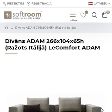
PIETEIKTIES
REĢISTRĀCIJA
LATVIEŠU
0
0
Dīvāns ADAM 266x104x65h (Ražots Itālijā)
Dīvāns ADAM 266x104x65h
(Ražots Itālijā) LeComfort ADAM