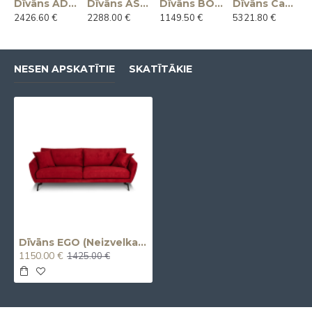
Dīvāns ADAM 266x104x65h (Ražots Itālijā)
Dīvāns ASSO 225x112x92h (Ražots Itālijā)
Dīvāns BOON 145x81x78h (Ražots Itālijā)
Dīvāns Capriccio 412x130x45h (Ražots Itālijā)
2426.60 €
2288.00 €
1149.50 €
5321.80 €
NESEN APSKATĪTIE
SKATĪTĀKIE
Dīvāns EGO (Neizvelkams) (Trīsvietīgs)
1150.00 €
1425.00 €