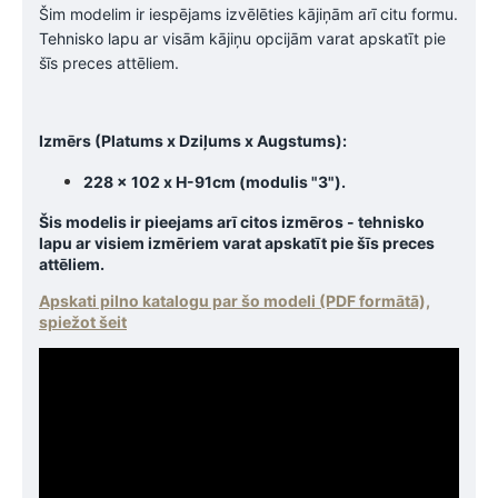
Šim modelim ir iespējams izvēlēties kājiņām arī citu formu.
Tehnisko lapu ar visām kājiņu opcijām varat apskatīt pie
šīs preces attēliem.
Izmērs (Platums x Dziļums x Augstums):
228 x 102 x H-91cm (modulis "3").
Šis modelis ir pieejams arī citos izmēros - tehnisko
lapu ar visiem izmēriem varat apskatīt pie šīs preces
attēliem.
Apskati pilno katalogu par šo modeli (PDF formātā),
spiežot šeit