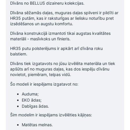
Dīvāns no BELLUS dizaineru kolekcijas.
Dīvāna sēžamās daļas, muguras daļas spilveni ir pildīti ar
HR35 putām, kas ir raksturīgas ar lielisku noturību pret
izsēdēšanos un augstu komfortu.
Dīvāna konstrukcijā izmantoti tikai augstas kvalitātes
materiāli - masīvkoks un finieris.
HR35 putu polsterējums ir apkārt arī dīvāna roku
balstiem.
Dīvāns tiek izgatavots no jūsu izvēlēta materiāla un tiek
apšūts arī no muguras daļas, kas dos iespēju dīvānu
novietot, piemēram, telpas vidū.
Šo modeli ir iespējams izgatavot no:
Auduma;
EKO ādas;
Dabīgas ādas.
Šim modelim ir iespējams izvēlēties kājiņas:
Matētas melnas.