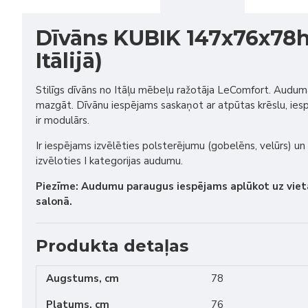
Dīvāns KUBIK 147x76x78h
Itālijā)
Stilīgs dīvāns no Itāļu mēbeļu ražotāja LeComfort. Audu
mazgāt. Dīvānu iespējams saskaņot ar atpūtas krēslu, iesp
ir modulārs.
Ir iespējams izvēlēties polsterējumu (gobelēns, velūrs) un
izvēloties I kategorijas audumu.
Piezīme: Audumu paraugus iespējams aplūkot uz vi
salonā.
Produkta detaļas
Augstums, cm
78
Platums, cm
76