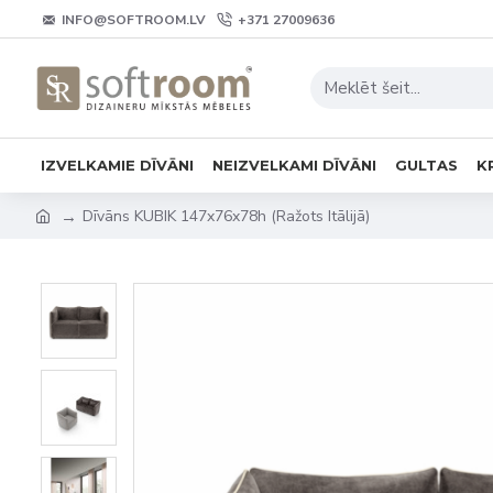
INFO@SOFTROOM.LV
+371 27009636
IZVELKAMIE DĪVĀNI
NEIZVELKAMI DĪVĀNI
GULTAS
K
Dīvāns KUBIK 147x76x78h (Ražots Itālijā)