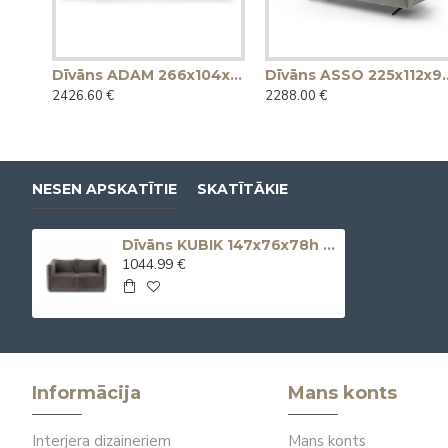
Dīvāns ADAM 266x104x65h (Ražots Itālijā)
Dīvāns ASSO 225x11
2426.60 €
2288.00 €
NESEN APSKATĪTIE
SKATĪTĀKIE
Dīvāns KUBIK 147x76x78h (Ražots Itālijā)
1044.99 €
Informācija
Mans konts
Interjera dizaineriem
Mans konts