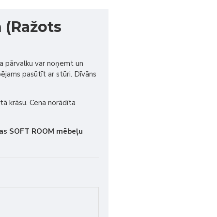
 (Ražots
ma pārvalku var noņemt un
ējams pasūtīt ar stūri. Dīvāns
 tā krāsu. Cena norādīta
etas SOFT ROOM mēbeļu