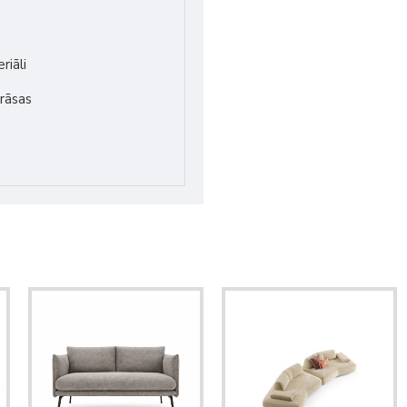
riāli
rāsas