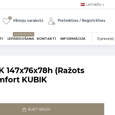
LATVIEŠU
0
Vēlmju saraksts
Pieteikties / Reģistrēties
EKSPOZĪCIJAS
0 prece(s) 
TI
IZPĀRDOŠANA
KONTAKTI
INFORMĀCIJA
K 147x76x78h (Ražots
omfort KUBIK
IELIKT GROZĀ