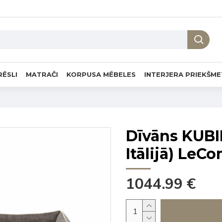
RĒSLI
MATRAČI
KORPUSA MĒBELES
INTERJERA PRIEKŠME
Dīvāns KUBI
Itālijā) LeC
1044.99 €