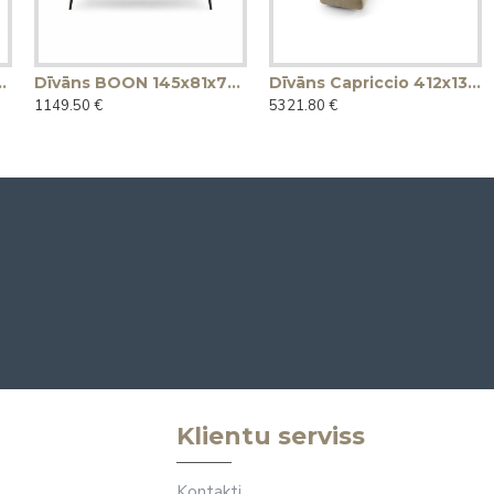
2x92h (Ražots Itālijā)
Dīvāns BOON 145x81x78h (Ražots Itālijā)
Dīvāns Capriccio 412x130x45h (Ražots Itālijā)
1149.50 €
5321.80 €
Klientu serviss
Kontakti