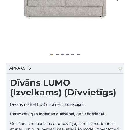
APRAKSTS
Dīvāns LUMO
(Izvelkams) (Divvietīgs)
Dīvāns no BELLUS dizaineru kolekcijas.
Paredzēts gan ikdienas gulēšanai, gan sēdēšanai.
Gulēšanas mehānisms ar atsevišķu, sarullējamu bonnell
atsperu un putu matraci kas, atļauj šo modeli izmantot arī