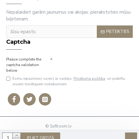
Nepalaidiet garām jaunumus vai akcijas, pierakstoties mūsu
biļetenam.
PIETEIKTIES
Captcha
Please complete the
captcha validation
below
Esmu iepazinies(-usies) ar sadaļu
Privātuma politika
un piekrītu
visiem minētajiem noteikumiem
© Softroom.lv
Tālrunis: +37127009636
IELIKT GROZĀ
E-Pasts:
info@softroom.lv