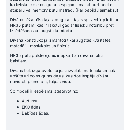
kā lielisku ikdienas gultu. Iespējams mainīt pret pocket
atsperu vai memory putu matraci. (Par papildu samaksu)
Dīvāna sēžamās daļas, muguras daļas spilveni ir pildīti ar
HR35 putām, kas ir raksturīgas ar lielisku noturību pret
izsēdēšanos un augstu komfortu.
Dīvāna konstrukcijā izmantoti tikai augstas kvalitātes
materiāli - masīvkoks un finieris.
HR35 putu polsterējums ir apkārt arī dīvāna roku
balstiem.
Dīvāns tiek izgatavots no jūsu izvēlēta materiāla un tiek
apšūts arī no muguras daļas, kas dos iespēju dīvānu
novietot, piemēram, telpas vidū.
Šo modeli ir iespējams izgatavot no:
Auduma;
EKO ādas;
Dabīgas ādas.