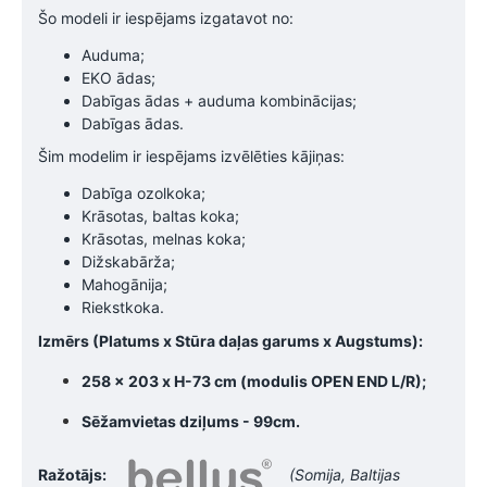
Šo modeli ir iespējams izgatavot no:
Auduma;
EKO ādas;
Dabīgas ādas + auduma kombinācijas;
Dabīgas ādas.
Šim modelim ir iespējams izvēlēties kājiņas:
Dabīga ozolkoka;
Krāsotas, baltas koka;
Krāsotas, melnas koka;
Dižskabārža;
Mahogānija;
Riekstkoka.
Izmērs (Platums x Stūra daļas garums x Augstums):
258 x 203 x H-73 cm (modulis OPEN END L/R);
Sēžamvietas dziļums - 99cm.
Ražotājs:
(Somija, Baltijas