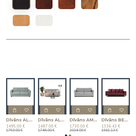
AIDA (Izvelkams) (Divvietīgs)
Dīvāns ALBA (Izvelkams) (Divvietīgs)
Dīvāns ALPHA (Izvelkams) (Divvietīgs)
Dīvāns AMANDA (Izvelkams) (Divvietīgs)
Dīvāns BELAVIO 3 (trīsvietīgs, izvelkams)
1495.00 €
1487.00 €
1730.00 €
1336.43 €
1759.00 €
1748.00 €
2034.00 €
1561.13 €