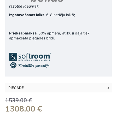
ražotne Igaunijā);
Izgatavošanas laiks:
6-8 nedēļu laikā;
Priekšapmaksa:
50% apmērā, atlikusī daļa tiek
apmaksāta piegādes brīdī.
PIEGĀDE
1539.00 €
1308.00 €