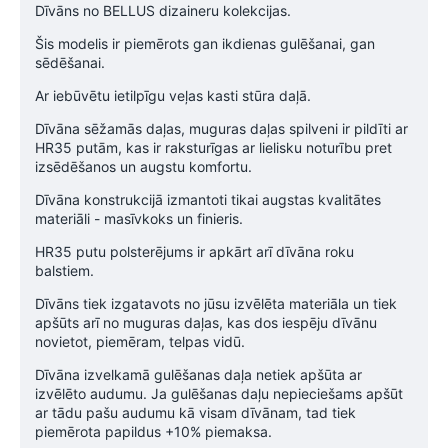
Dīvāns no BELLUS dizaineru kolekcijas.
Šis modelis ir piemērots gan ikdienas gulēšanai, gan
sēdēšanai.
Ar iebūvētu ietilpīgu veļas kasti stūra daļā.
Dīvāna sēžamās daļas, muguras daļas spilveni ir pildīti ar
HR35 putām, kas ir raksturīgas ar lielisku noturību pret
izsēdēšanos un augstu komfortu.
Dīvāna konstrukcijā izmantoti tikai augstas kvalitātes
materiāli - masīvkoks un finieris.
HR35 putu polsterējums ir apkārt arī dīvāna roku
balstiem.
Dīvāns tiek izgatavots no jūsu izvēlēta materiāla un tiek
apšūts arī no muguras daļas, kas dos iespēju dīvānu
novietot, piemēram, telpas vidū.
Dīvāna izvelkamā gulēšanas daļa netiek apšūta ar
izvēlēto audumu. Ja gulēšanas daļu nepieciešams apšūt
ar tādu pašu audumu kā visam dīvānam, tad tiek
piemērota papildus +10% piemaksa.