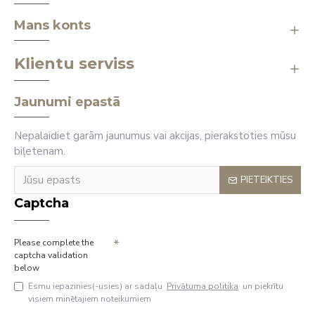
Mans konts
Klientu serviss
Jaunumi epastā
Nepalaidiet garām jaunumus vai akcijas, pierakstoties mūsu
biļetenam.
PIETEIKTIES
Captcha
Please complete the
captcha validation
below
Esmu iepazinies(-usies) ar sadaļu
Privātuma politika
un piekrītu
visiem minētajiem noteikumiem