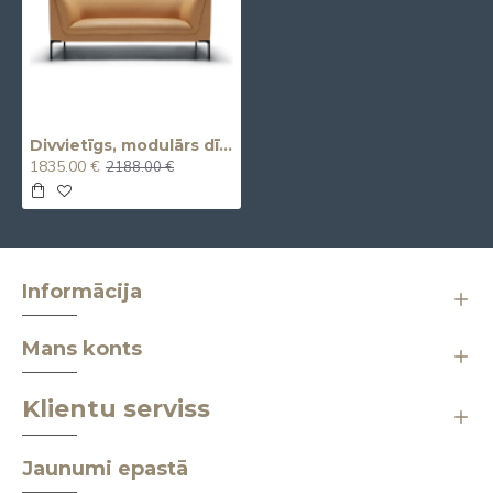
Divvietīgs, modulārs dīvāns FREJ (2 seater)
1835.00 €
2188.00 €
Informācija
Mans konts
Klientu serviss
Jaunumi epastā