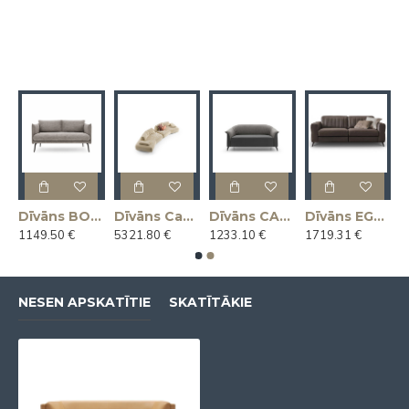
ots Itālijā)
Dīvāns BOON 145x81x78h (Ražots Itālijā)
Dīvāns Capriccio 412x130x45h (Ražots Itālijā)
Dīvāns CAROLINE 161x77x76h (Ražots Itālijā)
Dīvāns EGON 168x103x102h (Ražots Itālijā)
1149.50 €
5321.80 €
1233.10 €
1719.31 €
NESEN APSKATĪTIE
SKATĪTĀKIE