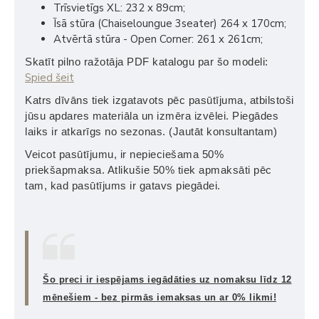
Trīsvietīgs XL: 232 x 89cm;
Īsā stūra (Chaiseloungue 3seater) 264 x 170cm;
Atvērtā stūra - Open Corner: 261 x 261cm;
Skatīt pilno ražotāja PDF katalogu par šo modeli:
Spied šeit
Katrs dīvāns tiek izgatavots pēc pasūtījuma, atbilstoši
jūsu apdares materiāla un izmēra izvēlei. Piegādes
laiks ir atkarīgs no sezonas. (Jautāt konsultantam)
Veicot pasūtījumu, ir nepieciešama 50%
priekšapmaksa. Atlikušie 50% tiek apmaksāti pēc
tam, kad pasūtījums ir gatavs piegādei.
Šo preci ir iespējams iegādāties uz nomaksu līdz 12
mēnešiem - bez pirmās iemaksas un ar 0% likmi!