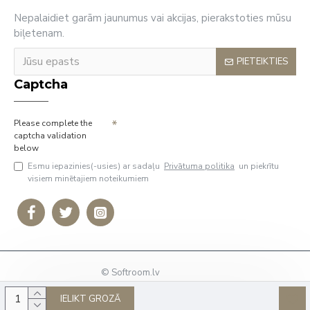
Nepalaidiet garām jaunumus vai akcijas, pierakstoties mūsu
biļetenam.
PIETEIKTIES
Captcha
Please complete the
captcha validation
below
Esmu iepazinies(-usies) ar sadaļu
Privātuma politika
un piekrītu
visiem minētajiem noteikumiem
© Softroom.lv
Tālrunis: +37127009636
IELIKT GROZĀ
E-Pasts:
info@softroom.lv