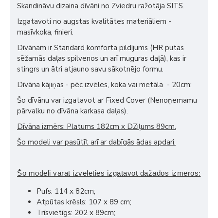
Skandināvu dizaina dīvāni no Zviedru ražotāja SITS.
Izgatavoti no augstas kvalitātes materiāliem -
masīvkoka, finieri.
Dīvānam ir Standard komforta pildījums (HR putas
sēžamās daļas spilvenos un arī muguras daļā), kas ir
stingrs un ātri atjauno savu sākotnējo formu.
Dīvāna kājiņas - pēc izvēles, koka vai metāla - 20cm;
Šo dīvānu var izgatavot ar Fixed Cover (Nenoņemamu
pārvalku no dīvāna karkasa daļas).
Dīvāna izmērs: Platums 182cm x DZiļums 89
cm.
Šo modeli var pasūtīt arī ar dabīgās ādas apdari.
Šo modeli varat izvēlēties izgatavot dažādos izmēros:
Pufs: 114 x 82cm;
Atpūtas krēsls: 107 x 89 cm;
Trīsvietīgs: 202 x 89cm;