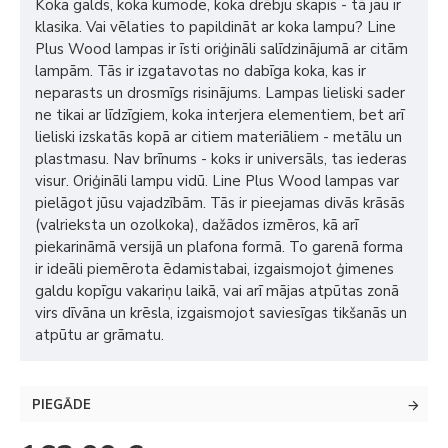
Koka galds, koka kumode, koka drēbju skapis - tā jau ir
klasika. Vai vēlaties to papildināt ar koka lampu? Line
Plus Wood lampas ir īsti oriģināli salīdzinājumā ar citām
lampām. Tās ir izgatavotas no dabīga koka, kas ir
neparasts un drosmīgs risinājums. Lampas lieliski sader
ne tikai ar līdzīgiem, koka interjera elementiem, bet arī
lieliski izskatās kopā ar citiem materiāliem - metālu un
plastmasu. Nav brīnums - koks ir universāls, tas iederas
visur. Oriģināli lampu vidū. Line Plus Wood lampas var
pielāgot jūsu vajadzībām. Tās ir pieejamas divās krāsās
(valrieksta un ozolkoka), dažādos izmēros, kā arī
piekarināmā versijā un plafona formā. To garenā forma
ir ideāli piemērota ēdamistabai, izgaismojot ģimenes
galdu kopīgu vakariņu laikā, vai arī mājas atpūtas zonā
virs dīvāna un krēsla, izgaismojot saviesīgas tikšanās un
atpūtu ar grāmatu.
PIEGĀDE