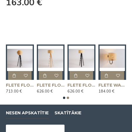
163.00 €
LOOR MIX stāvlampa - dabīga
FLETE FLOOR MIX stāvlampa - melna
FLETE FLOOR stāvlampa 50x25 - dabiska
FLETE FLOOR stāvlampa 50x25 - melna
FLETE WALL 20x17 sienas lampa - melna
713.00 €
626.00 €
626.00 €
184.00 €
NESEN APSKATĪTIE
SKATĪTĀKIE