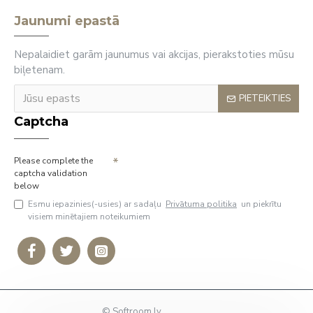
Jaunumi epastā
Nepalaidiet garām jaunumus vai akcijas, pierakstoties mūsu
biļetenam.
PIETEIKTIES
Captcha
Please complete the
captcha validation
below
Esmu iepazinies(-usies) ar sadaļu
Privātuma politika
un piekrītu
visiem minētajiem noteikumiem
© Softroom.lv