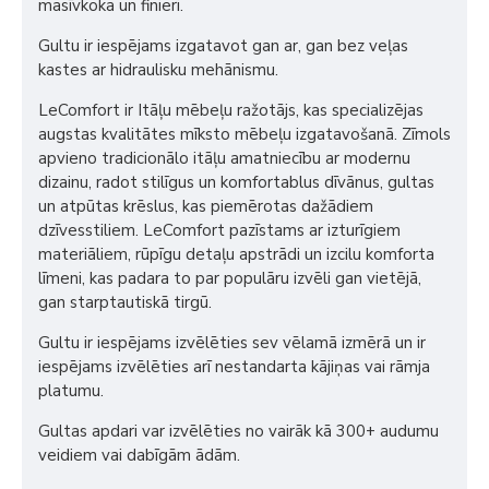
masīvkoka un finieri.
Gultu ir iespējams izgatavot gan ar, gan bez veļas
kastes ar hidraulisku mehānismu.
LeComfort ir Itāļu mēbeļu ražotājs, kas specializējas
augstas kvalitātes mīksto mēbeļu izgatavošanā. Zīmols
apvieno tradicionālo itāļu amatniecību ar modernu
dizainu, radot stilīgus un komfortablus dīvānus, gultas
un atpūtas krēslus, kas piemērotas dažādiem
dzīvesstiliem. LeComfort pazīstams ar izturīgiem
materiāliem, rūpīgu detaļu apstrādi un izcilu komforta
līmeni, kas padara to par populāru izvēli gan vietējā,
gan starptautiskā tirgū.
Gultu ir iespējams izvēlēties sev vēlamā izmērā un ir
iespējams izvēlēties arī nestandarta kājiņas vai rāmja
platumu.
Gultas apdari var izvēlēties no vairāk kā 300+ audumu
veidiem vai dabīgām ādām.