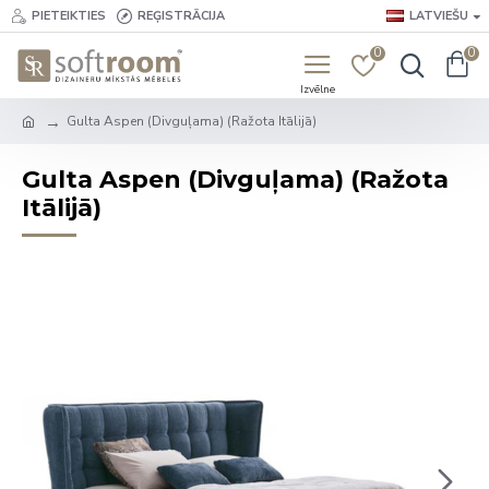
PIETEIKTIES
REĢISTRĀCIJA
LATVIEŠU
0
0
Gulta Aspen (Divguļama) (Ražota Itālijā)
Gulta Aspen (Divguļama) (Ražota
Itālijā)