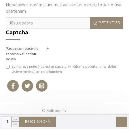
Nepalaidiet garām jaunumus vai akcijas, pierakstoties mūsu
biļetenam.
PIETEIKTIES
Captcha
Please complete the
captcha validation
below
Esmu iepazinies(-usies) ar sadaļu
Privātuma politika
un piekrītu
visiem minētajiem noteikumiem
© Softroom.lv
Tālrunis: +37127009636
IELIKT GROZĀ
E-Pasts:
info@softroom.lv