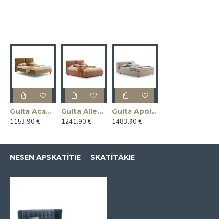
Gulta Academy (Divguļama) (Ražota Itālijā)
Gulta Allen (Divguļama) (Ražota Itālijā)
Gulta Apollo (Divguļama) (Ražota Itālijā)
1153.90 €
1241.90 €
1483.90 €
NESEN APSKATĪTIE
SKATĪTĀKIE