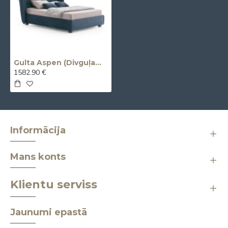
Gulta Aspen (Divguļama) (Ražota Itālijā)
1582.90 €
Informācija
Mans konts
Klientu serviss
Jaunumi epastā