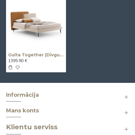
Gulta Together (Divguļama) (Ražota Itālijā)
1395.90 €
Informācija
Mans konts
Klientu serviss