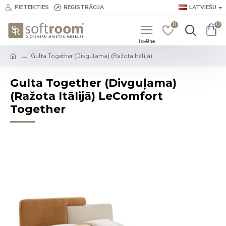
PIETEIKTIES
REĢISTRĀCIJA
LATVIEŠU
0
0
Gulta Together (Divguļama) (Ražota Itālijā)
Gulta Together (Divguļama)
(Ražota Itālijā) LeComfort
Together