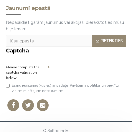
Jaunumi epastā
Nepalaidiet garām jaunumus vai akcijas, pierakstoties mūsu
biļetenam.
PIETEIKTIES
Captcha
Please complete the
captcha validation
below
Esmu iepazinies(-usies) ar sadaļu
Privātuma politika
un piekrītu
visiem minētajiem noteikumiem
© Softroom.lv