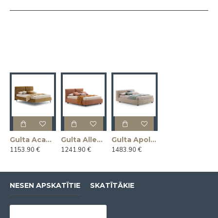
Gulta Academy (Divguļama) (Ražota Itālijā)
Gulta Allen (Divguļama) (Ražota Itālijā)
Gulta Apollo (Divguļama) (Ražota Itālijā)
1153.90 €
1241.90 €
1483.90 €
NESEN APSKATĪTIE
SKATĪTĀKIE