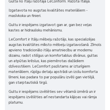
Gulta no Itāļu ražotāja LeConform. Ražota Itālijā.
Izgatavota no augstas kvalitātes materiāliem -
masīvkoka un finieri.
Gultu ir iespējams izgatavot gan ar, gan bez veļas
kastes ar hidraulisku mehānismu.
LeComfort ir Itāļu mēbeļu ražotājs, kas specializējas
augstas kvalitātes mīksto mēbeļu izgatavošanā. Zīmols
apvieno tradicionālo itāļu amatniecību ar modernu
dizainu, radot stilīgus un komfortablus dīvānus, gultas
un atpūtas krēslus, kas piemērotas dažādiem
dzīvesstiliem. LeComfort pazīstams ar izturīgiem
materiāliem, rūpīgu detaļu apstrādi un izcilu komforta
līmeni, kas padara to par populāru izvēli gan vietējā,
gan starptautiskā tirgū.
Gultu ir iespējams izvēlēties sev vēlamā izmērā un ir
iespējams izvēlēties arī nestandarta kājiņas vai rāmja
platumu.