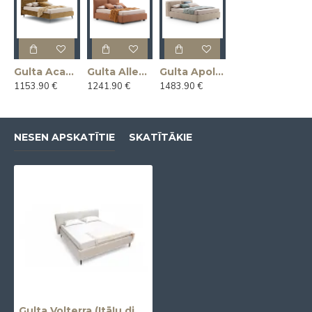
Gulta Academy (Divguļama) (Ražota Itālijā)
Gulta Allen (Divguļama) (Ražota Itālijā)
Gulta Apollo (Divguļama) (Ražota Itālijā)
1153.90 €
1241.90 €
1483.90 €
NESEN APSKATĪTIE
SKATĪTĀKIE
Gulta Volterra (Itāļu dizains)