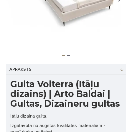
APRAKSTS
Gulta Volterra (Itāļu
dizains) | Arto Baldai |
Gultas, Dizaineru gultas
Itāļu dizaina gulta.
Izgatavota no augstas kvalitātes materiāliem -
masīvkoka un finieri.