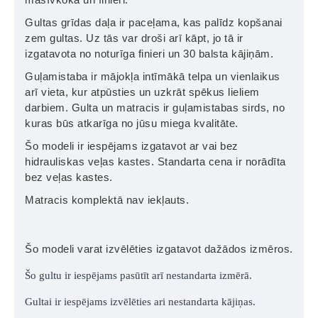
Gultas grīdas daļa ir paceļama, kas palīdz kopšanai
zem gultas. Uz tās var droši arī kāpt, jo tā ir
izgatavota no noturīga finieri un 30 balsta kājiņām.
Guļamistaba ir mājokļa intīmākā telpa un vienlaikus
arī vieta, kur atpūsties un uzkrāt spēkus lieliem
darbiem. Gulta un matracis ir guļamistabas sirds, no
kuras būs atkarīga no jūsu miega kvalitāte.
Šo modeli ir iespējams izgatavot ar vai bez
hidrauliskas veļas kastes. Standarta cena ir norādīta
bez veļas kastes.
Matracis komplektā nav iekļauts.
Šo modeli varat izvēlēties izgatavot dažādos izmēros.
Šo gultu ir iespējams pasūtīt arī nestandarta izmērā.
Gultai ir iespējams izvēlēties ari nestandarta kājiņas.