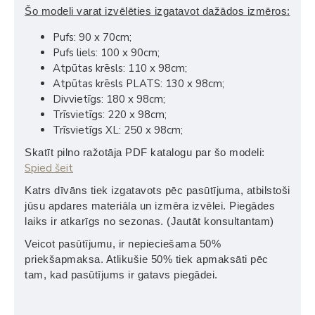
Šo modeli varat izvēlēties izgatavot dažādos izmēros:
Pufs: 90 x 70cm;
Pufs liels: 100 x 90cm;
Atpūtas krēsls: 110 x 98cm;
Atpūtas krēsls PLATS: 130 x 98cm;
Divvietīgs: 180 x 98cm;
Trīsvietīgs: 220 x 98cm;
Trīsvietīgs XL: 250 x 98cm;
Skatīt pilno ražotāja PDF katalogu par šo modeli:
Spied šeit
Katrs dīvāns tiek izgatavots pēc pasūtījuma, atbilstoši
jūsu apdares materiāla un izmēra izvēlei. Piegādes
laiks ir atkarīgs no sezonas. (Jautāt konsultantam)
Veicot pasūtījumu, ir nepieciešama 50%
priekšapmaksa. Atlikušie 50% tiek apmaksāti pēc
tam, kad pasūtījums ir gatavs piegādei.