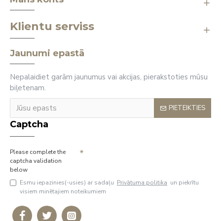
Klientu serviss
Jaunumi epastā
Nepalaidiet garām jaunumus vai akcijas, pierakstoties mūsu
biļetenam.
PIETEIKTIES
Captcha
Please complete the
captcha validation
below
Esmu iepazinies(-usies) ar sadaļu
Privātuma politika
un piekrītu
visiem minētajiem noteikumiem