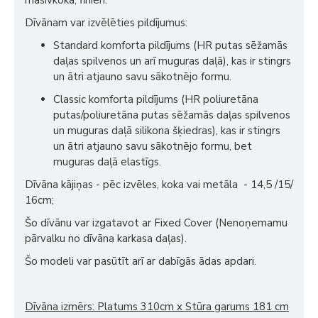
masīvkoka, finieri.
Dīvānam var izvēlēties pildījumus:
Standard komforta pildījums (HR putas sēžamās
daļas spilvenos un arī muguras daļā), kas ir stingrs
un ātri atjauno savu sākotnējo formu.
Classic komforta pildījums (HR poliuretāna
putas/poliuretāna putas sēžamās daļas spilvenos
un muguras daļā silikona šķiedras), kas ir stingrs
un ātri atjauno savu sākotnējo formu, bet
muguras daļā elastīgs.
Dīvāna kājiņas - pēc izvēles, koka vai metāla - 14,5 /15/
16cm;
Šo dīvānu var izgatavot ar Fixed Cover (Nenoņemamu
pārvalku no dīvāna karkasa daļas).
Šo modeli var pasūtīt arī ar dabīgās ādas apdari.
Dīvāna izmērs: Platums 310cm x Stūra garums 181 cm