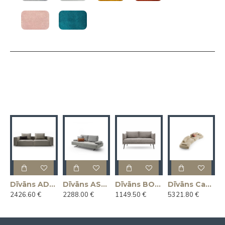
Dīvāns ADAM 266x104x65h (Ražots Itālijā)
Dīvāns ASSO 225x112x92h (Ražots Itālijā)
Dīvāns BOON 145x81x78h (Ražots Itālijā)
Dīvāns Capriccio 412x130x45h (Ražots Itālijā)
2426.60 €
2288.00 €
1149.50 €
5321.80 €