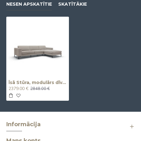
NESEN APSKATĪTIE
SKATĪTĀKIE
Īsā Stūra, modulārs dīvāns DOMINO (Chaiselongue)
2379.00 €
2848.00 €
Informācija
Mans konts