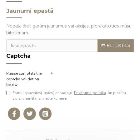
Jaunumi epastā
Nepalaidiet garām jaunumus vai akcijas, pierakstoties mūsu
biļetenam.
PIETEIKTIES
Captcha
Please complete the
captcha validation
below
Esmu iepazinies(-usies) ar sadaļu
Privātuma politika
un piekrītu
visiem minētajiem noteikumiem