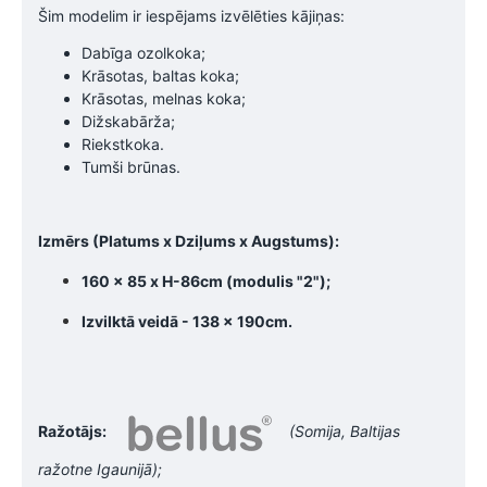
Šim modelim ir iespējams izvēlēties kājiņas:
Dabīga ozolkoka;
Krāsotas, baltas koka;
Krāsotas, melnas koka;
Dižskabārža;
Riekstkoka.
Tumši brūnas.
Izmērs (Platums x Dziļums x Augstums):
160 x 85 x H-86cm (modulis "2");
Izvilktā veidā - 138 x 190cm.
Ražotājs:
(Somija, Baltijas
ražotne Igaunijā);