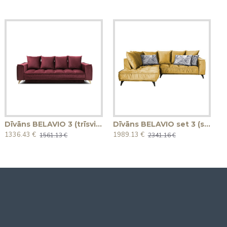
Dīvāns BELAVIO 3 (trīsvietīgs, izvelkams)
Dīvāns BELAVIO set 3 (stūra, izvelkams)
1336.43 €
1989.13 €
1561.13 €
2341.16 €