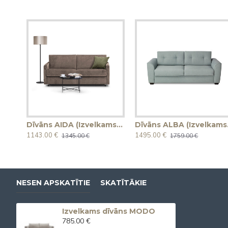
Dīvāns AIDA (Izvelkams) (Divvietīgs)
Dīvān
1143.00 €
1495.00 €
1345.00 €
1759.00 €
NESEN APSKATĪTIE
SKATĪTĀKIE
Izvelkams dīvāns MODO
785.00 €