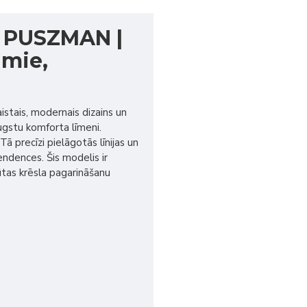
| PUSZMAN |
amie,
aistais, modernais dizains un
augstu komforta līmeni.
 precīzi pielāgotās līnijas un
endences. Šis modelis ir
tas krēsla pagarināšanu