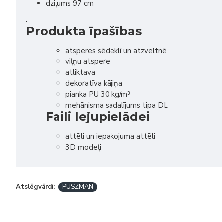
dziļums 97 cm
.
Produkta īpašības
atsperes sēdeklī un atzveltnē
viļņu atspere
atliktava
dekoratīva kājiņa
pianka PU 30 kg/m³
mehānisma sadalījums tipa DL
Faili lejupielādei
attēli un iepakojuma attēli
3D modeļi
Atslēgvārdi:
PUSZMAN