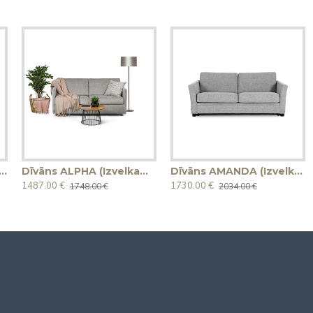
s ALBA (Izvelkams) (Divvietīgs)
Dīvāns ALPHA (Izvelkams) (Divvietīgs)
Dīvāns AMANDA (Izvelkams) (Divvietīgs)
1487.00 €
1730.00 €
1748.00 €
2034.00 €