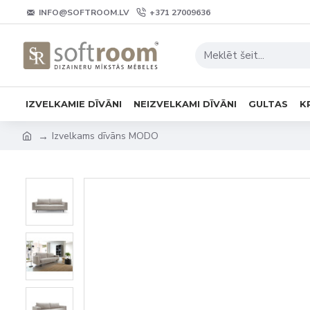
INFO@SOFTROOM.LV
+371 27009636
IZVELKAMIE DĪVĀNI
NEIZVELKAMI DĪVĀNI
GULTAS
K
Izvelkams dīvāns MODO