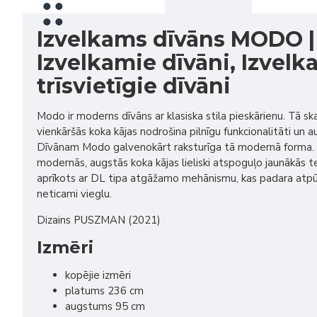
Izvelkams dīvāns MODO 
Izvelkamie dīvāni, Izvelk
trīsvietīgie dīvāni
Modo ir moderns dīvāns ar klasiska stila pieskārienu. Tā sk
vienkāršās koka kājas nodrošina pilnīgu funkcionalitāti un 
Dīvānam Modo galvenokārt raksturīga tā modernā forma. Tā
modernās, augstās koka kājas lieliski atspoguļo jaunākās t
aprīkots ar DL tipa atgāžamo mehānismu, kas padara atpū
neticami vieglu.
Dizains PUSZMAN (2021)
Izmēri
kopējie izmēri
platums 236 cm
augstums 95 cm