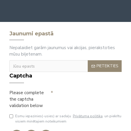
Jaunumi epastā
Nepalaidiet garām jaunumus vai akcijas, pierakstoties
mūsu biļetenam.
PIETEIKTIES
Captcha
Please complete
the captcha
validation below
Esmu iepazinies(-usies) ar sadaļu
Privātuma politika
un piekrītu
visiem minētajiem noteikumiem