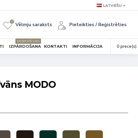
LATVIEŠU
0
Vēlmju saraksts
Pieteikties / Reģistrēties
EKSPOZĪCIJAS
0 prece(s) 
TI
IZPĀRDOŠANA
KONTAKTI
INFORMĀCIJA
dīvāns MODO