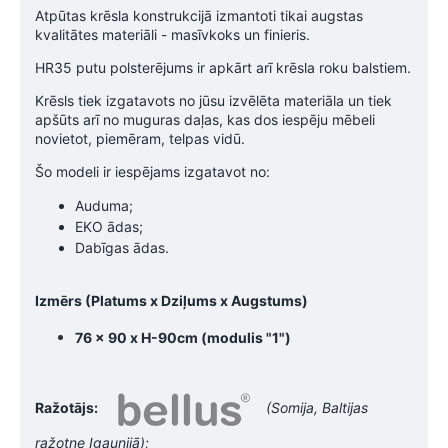
Atpūtas krēsla konstrukcijā izmantoti tikai augstas
kvalitātes materiāli - masīvkoks un finieris.
HR35 putu polsterējums ir apkārt arī krēsla roku balstiem.
Krēsls tiek izgatavots no jūsu izvēlēta materiāla un tiek
apšūts arī no muguras daļas, kas dos iespēju mēbeli
novietot, piemēram, telpas vidū.
Šo modeli ir iespējams izgatavot no:
Auduma;
EKO ādas;
Dabīgas ādas.
Izmērs (Platums x Dziļums x Augstums)
76 x 90 x H-90cm (modulis "1")
Ražotājs:
(Somija, Baltijas
ražotne Igaunijā);