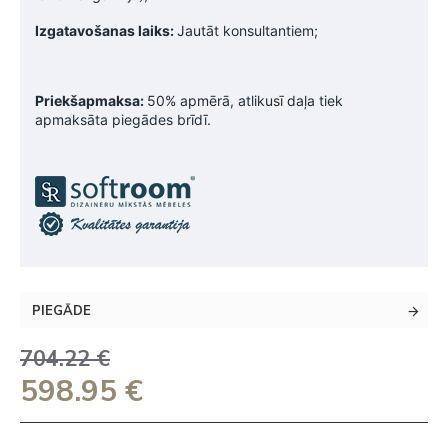
Izgatavošanas laiks:
Jautāt konsultantiem;
Priekšapmaksa:
50% apmērā, atlikusī daļa tiek
apmaksāta piegādes brīdī.
PIEGĀDE
704.22 €
598.95 €