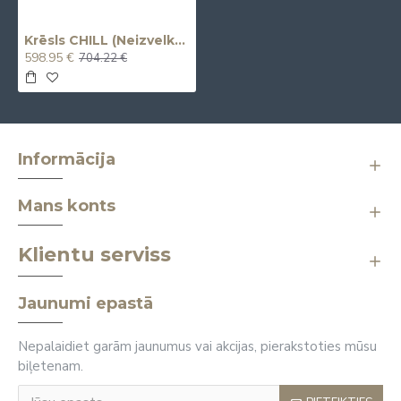
Krēsls CHILL (Neizvelkams) (Atpūtas)
598.95 €
704.22 €
Informācija
Mans konts
Klientu serviss
Jaunumi epastā
Nepalaidiet garām jaunumus vai akcijas, pierakstoties mūsu
biļetenam.