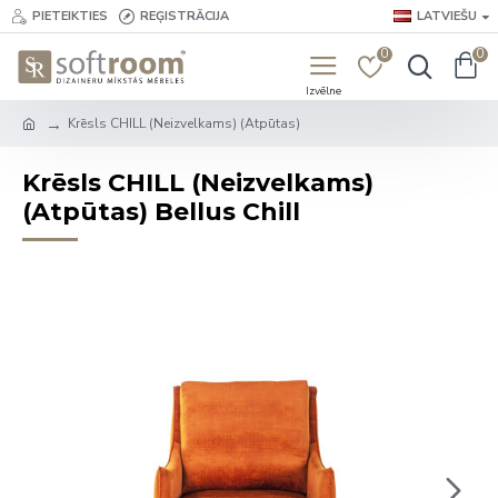
PIETEIKTIES
REĢISTRĀCIJA
LATVIEŠU
0
0
Krēsls CHILL (Neizvelkams) (Atpūtas)
Krēsls CHILL (Neizvelkams)
(Atpūtas) Bellus Chill