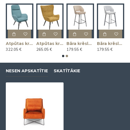
as krēsls KLAUS
Atpūtas krēsls MAGNUS
Atpūtas krēsls MARIUS
Bāra krēsls ANDRE
Bāra krēsls ANDRE
322.05 €
265.05 €
179.55 €
179.55 €
NESEN APSKATĪTIE
SKATĪTĀKIE