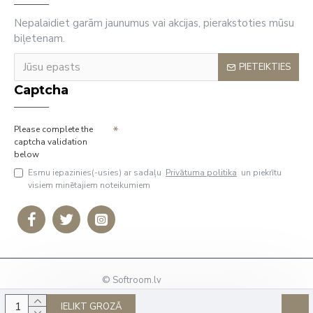
Nepalaidiet garām jaunumus vai akcijas, pierakstoties mūsu
biļetenam.
PIETEIKTIES
Captcha
Please complete the
captcha validation
below
Esmu iepazinies(-usies) ar sadaļu
Privātuma politika
un piekrītu
visiem minētajiem noteikumiem
© Softroom.lv
Tālrunis: +37127009636
IELIKT GROZĀ
E-Pasts:
info@softroom.lv