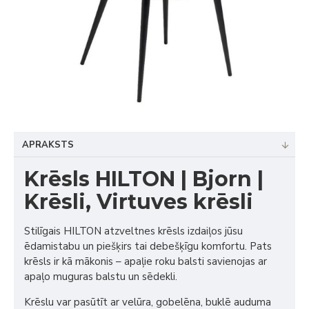
APRAKSTS
Krēsls HILTON | Bjorn |
Krēsli, Virtuves krēsli
Stilīgais HILTON atzveltnes krēsls izdaiļos jūsu
ēdamistabu un piešķirs tai debešķīgu komfortu. Pats
krēsls ir kā mākonis – apaļie roku balsti savienojas ar
apaļo muguras balstu un sēdekli.
Krēslu var pasūtīt ar velūra, gobelēna, buklē auduma