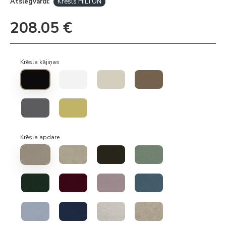
Atslēgvārdi:
Krēsls HILTON
208.05 €
Krēsla kājiņas
Krēsla apdare