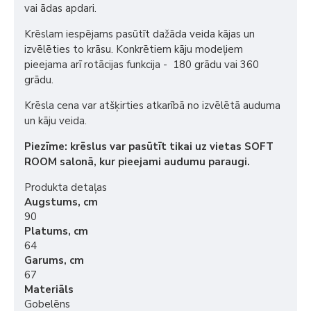
vai ādas apdari.
Krēslam iespējams pasūtīt dažāda veida kājas un
izvēlēties to krāsu. Konkrētiem kāju modeļiem
pieejama arī rotācijas funkcija - 180 grādu vai 360
grādu.
Krēsla cena var atšķirties atkarībā no izvēlētā auduma
un kāju veida.
Piezīme: krēslus var pasūtīt tikai uz vietas SOFT
ROOM salonā, kur pieejami audumu paraugi.
Produkta detaļas
Augstums, cm
90
Platums, cm
64
Garums, cm
67
Materiāls
Gobelēns