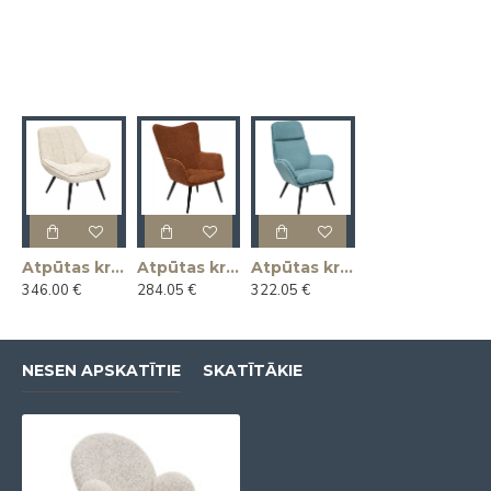
Atpūtas krēsls ARNOLD
Atpūtas krēsls KLAUS
Atpūtas krēsls MAGNUS
346.00 €
284.05 €
322.05 €
NESEN APSKATĪTIE
SKATĪTĀKIE