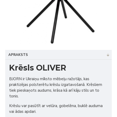
APRAKSTS
Krēsls OLIVER
BJORN ir Ukraiņu mīksto mēbeļu ražotājs, kas
praktizējas polsterētu krēslu izgatavošanā. Krēsliem
tiek pieskaņots audums, krāsa kā arī kāju stils un to
tonis.
Krēslu var pasūtīt ar velūra, gobelēna, buklē auduma
vai ādas apdari.