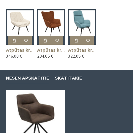
Atpūtas krēsls ARNOLD
Atpūtas krēsls KLAUS
Atpūtas krēsls MAGNUS
346.00 €
284.05 €
322.05 €
NESEN APSKATĪTIE
SKATĪTĀKIE