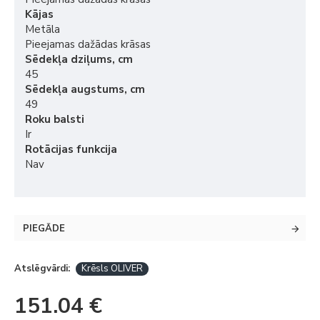
Kājas
Metāla
Pieejamas dažādas krāsas
Sēdekļa dziļums, cm
45
Sēdekļa augstums, cm
49
Roku balsti
Ir
Rotācijas funkcija
Nav
PIEGĀDE
Atslēgvārdi:
Krēsls OLIVER
151.04 €