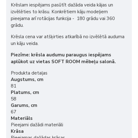
Krēslam iespējams pasūtīt dažāda veida kājas un
izvēlēties to krāsu. Konkrētiem kāju modeļiem
pieejama arī rotācijas funkcija - 180 grādu vai 360
grādu.
Krēsla cena var atšķirties atkarībā no izvēlētā auduma
un kāju veida.
Piezīme: krēsla audumu paraugus iespējams
aplūkot uz vietas SOFT ROOM mēbeļu salonā.
Produkta detaļas
Augstums, cm
81
Platums, cm
58
Garums, cm
67
Materiāls
Pieejami dažādi materiāli
Krāsa
Pieejamas dažādas krāsas