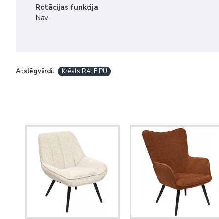
Rotācijas funkcija
Nav
Atslēgvārdi:
Krēsls RALF PU