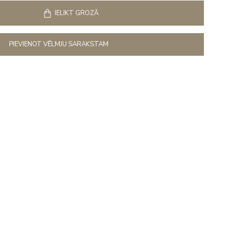
IELIKT GROZĀ
PIEVIENOT VĒLMJU SARAKSTAM