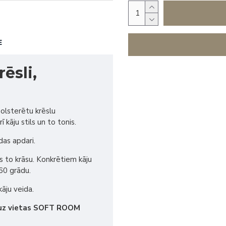
E
ēsli,
polsterētu krēslu
kāju stils un to tonis.
das apdari.
s to krāsu. Konkrētiem kāju
60 grādu.
kāju veida.
 uz vietas SOFT ROOM