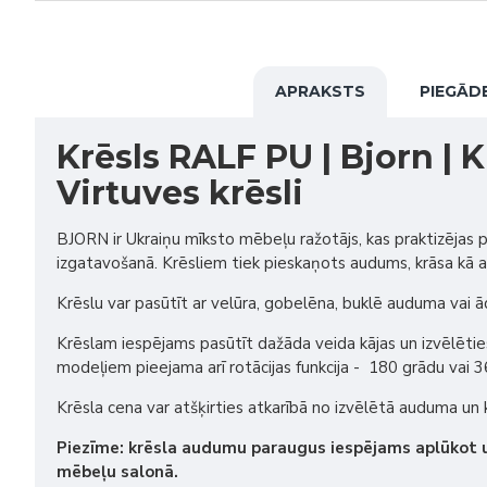
APRAKSTS
PIEGĀD
Krēsls RALF PU | Bjorn | Kr
Virtuves krēsli
BJORN ir Ukraiņu mīksto mēbeļu ražotājs, kas praktizējas 
izgatavošanā. Krēsliem tiek pieskaņots audums, krāsa kā arī 
Krēslu var pasūtīt ar velūra, gobelēna, buklē auduma vai ā
Krēslam iespējams pasūtīt dažāda veida kājas un izvēlētie
modeļiem pieejama arī rotācijas funkcija - 180 grādu vai 3
Krēsla cena var atšķirties atkarībā no izvēlētā auduma un 
Piezīme: krēsla audumu paraugus iespējams aplūkot
mēbeļu salonā.