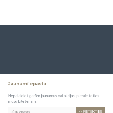
Jaunumi epastā
Nepalaidiet garām jaunumus vai akcijas, pierakstoties
mūsu biļetenam.
PIETEIKTIES