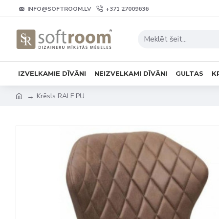
INFO@SOFTROOM.LV
+371 27009636
IZVELKAMIE DĪVĀNI
NEIZVELKAMI DĪVĀNI
GULTAS
K
Krēsls RALF PU