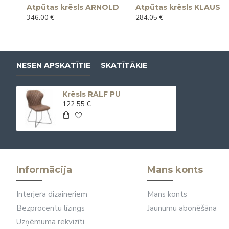
Atpūtas krēsls ARNOLD
Atpūtas krēsls KLAUS
346.00 €
284.05 €
NESEN APSKATĪTIE
SKATĪTĀKIE
Krēsls RALF PU
122.55 €
Informācija
Mans konts
Interjera dizaineriem
Mans konts
Bezprocentu līzings
Jaunumu abonēšāna
Uzņēmuma rekvizīti