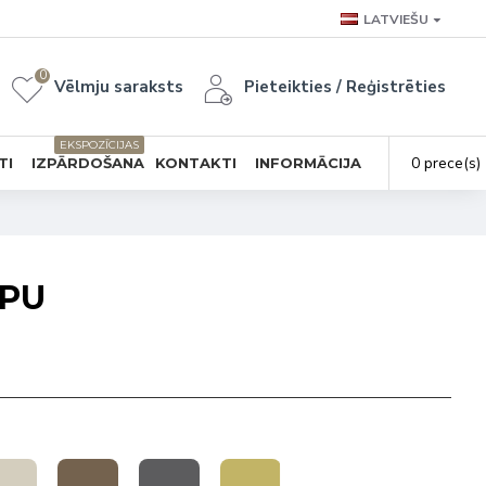
LATVIEŠU
0
Vēlmju saraksts
Pieteikties / Reģistrēties
EKSPOZĪCIJAS
0 prece(s) 
TI
IZPĀRDOŠANA
KONTAKTI
INFORMĀCIJA
 PU