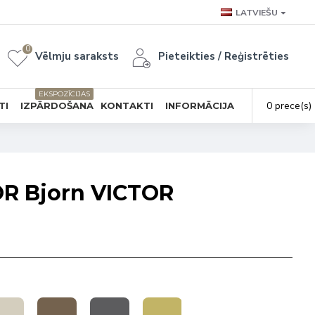
LATVIEŠU
0
Vēlmju saraksts
Pieteikties / Reģistrēties
EKSPOZĪCIJAS
0 prece(s) 
TI
IZPĀRDOŠANA
KONTAKTI
INFORMĀCIJA
OR Bjorn VICTOR