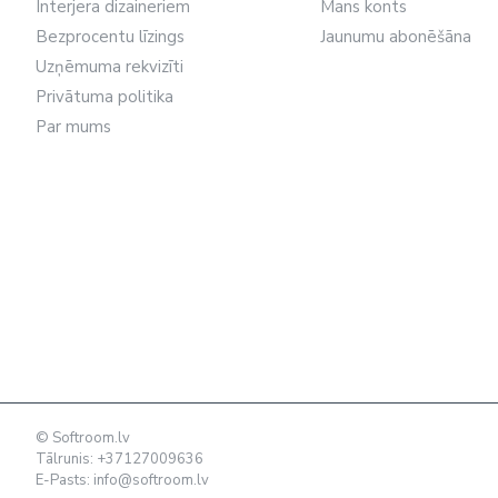
Interjera dizaineriem
Mans konts
Bezprocentu līzings
Jaunumu abonēšāna
Uzņēmuma rekvizīti
Privātuma politika
Par mums
© Softroom.lv
Tālrunis: +37127009636
E-Pasts:
info@softroom.lv