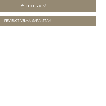
IELIKT GROZĀ
PIEVIENOT VĒLMJU SARAKSTAM