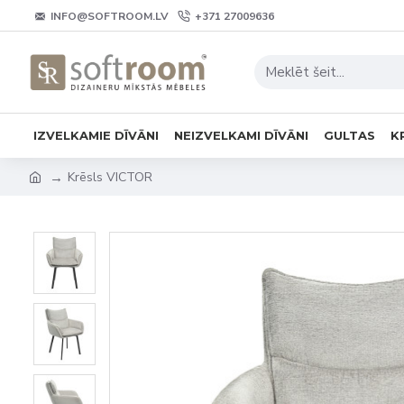
INFO@SOFTROOM.LV
+371 27009636
IZVELKAMIE DĪVĀNI
NEIZVELKAMI DĪVĀNI
GULTAS
K
Krēsls VICTOR