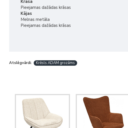
Krāsa
Pieejamas dažādas krāsas
Kājas
Melnas metāla
Pieejamas dažādas krāsas
Atslēgvārdi:
Krēsls ADAM grozāms