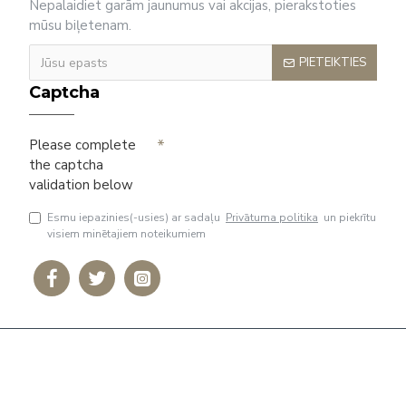
Nepalaidiet garām jaunumus vai akcijas, pierakstoties
mūsu biļetenam.
PIETEIKTIES
Captcha
Please complete
the captcha
validation below
Esmu iepazinies(-usies) ar sadaļu
Privātuma politika
un piekrītu
visiem minētajiem noteikumiem