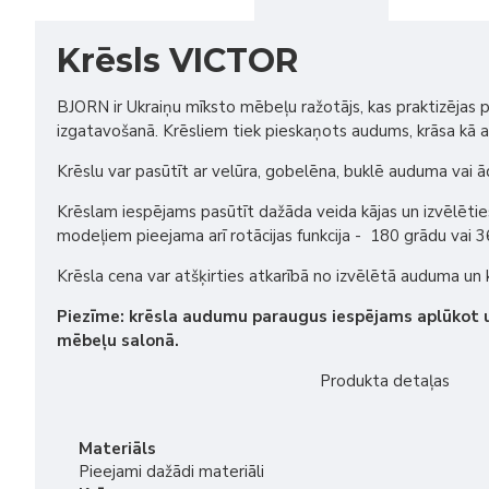
Krēsls VICTOR
BJORN ir Ukraiņu mīksto mēbeļu ražotājs, kas praktizējas 
izgatavošanā. Krēsliem tiek pieskaņots audums, krāsa kā arī 
Krēslu var pasūtīt ar velūra, gobelēna, buklē auduma vai ā
Krēslam iespējams pasūtīt dažāda veida kājas un izvēlētie
modeļiem pieejama arī rotācijas funkcija - 180 grādu vai 3
Krēsla cena var atšķirties atkarībā no izvēlētā auduma un 
Piezīme: krēsla audumu paraugus iespējams aplūkot
mēbeļu salonā.
Produkta detaļas
Materiāls
Pieejami dažādi materiāli