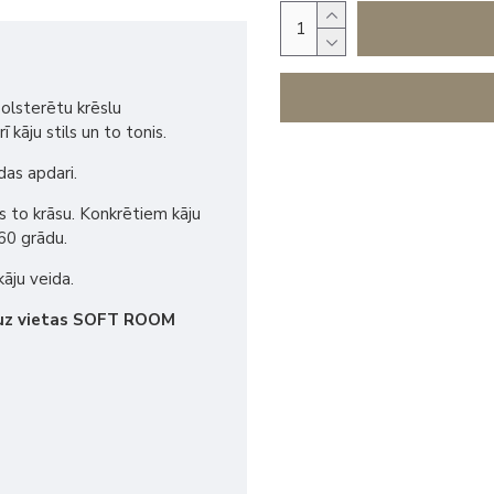
polsterētu krēslu
kāju stils un to tonis.
das apdari.
s to krāsu. Konkrētiem kāju
60 grādu.
kāju veida.
 uz vietas SOFT ROOM