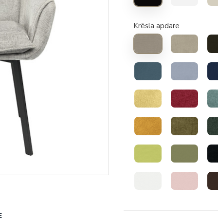
Krēsla apdare
E