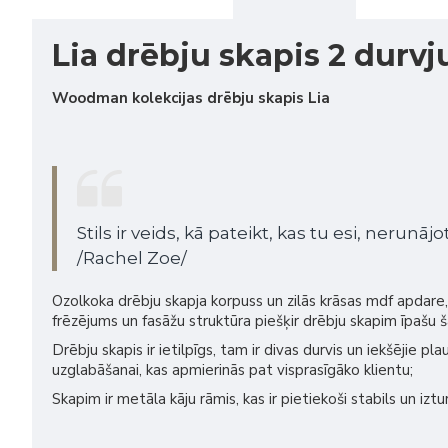
Lia drēbju skapis 2 durvju
Woodman kolekcijas drēbju skapis Lia
Stils ir veids, kā pateikt, kas tu esi, nerunājot
/Rachel Zoe/
Ozolkoka drēbju skapja korpuss un zilās krāsas mdf apdare, 
frēzējums un fasāžu struktūra piešķir drēbju skapim īpašu 
Drēbju skapis ir ietilpīgs, tam ir divas durvis un iekšējie pla
uzglabāšanai, kas apmierinās pat visprasīgāko klientu;
Skapim ir metāla kāju rāmis, kas ir pietiekoši stabils un iztur