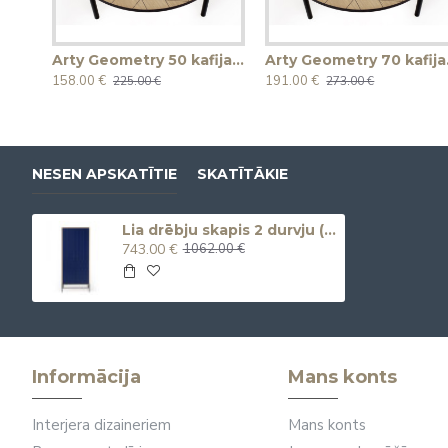
Arty Geometry 50 kafijas galdiņš
Arty
158.00 €
191.00 €
225.00 €
273.00 €
NESEN APSKATĪTIE
SKATĪTĀKIE
Lia drēbju skapis 2 durvju (zils)
743.00 €
1062.00 €
Informācija
Mans konts
Interjera dizaineriem
Mans konts