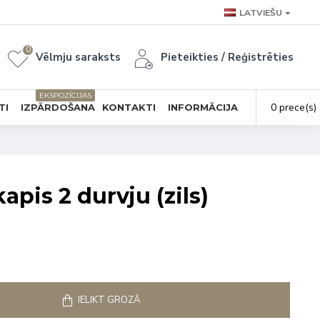
LATVIEŠU
0
Vēlmju saraksts
Pieteikties / Reģistrēties
EKSPOZĪCIJAS
0 prece(s) 
TI
IZPĀRDOŠANA
KONTAKTI
INFORMĀCIJA
apis 2 durvju (zils)
IELIKT GROZĀ