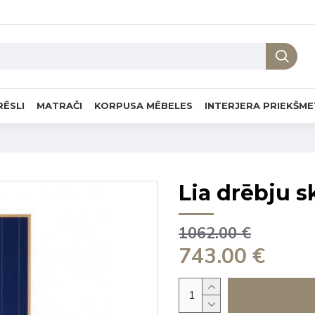
RĒSLI
MATRAČI
KORPUSA MĒBELES
INTERJERA PRIEKŠME
Lia drēbju sk
1062.00 €
743.00 €