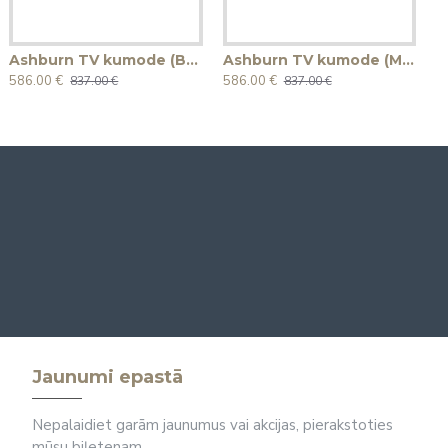
Ashburn TV kumode (Balta furnitūra)
Ashburn TV kumode (Melna furnitūra)
586.00 €
586.00 €
837.00 €
837.00 €
Jaunumi epastā
Nepalaidiet garām jaunumus vai akcijas, pierakstoties
mūsu biļetenam.