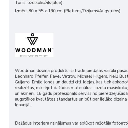
Tonis: ozolkoks/zils(blue)
Izmēri: 80 x 55 x 190 cm (Platums/Dziļums/Augstums)
Woodman dizaina produktu izstrādē piedalās vairāki pasaule
Leonhard Pfeifer, Pavel Vetrov, Michael Hilgers, Neill Bus
Guijarro, Emile Jones un daudzi citi. Idejas, kas tiek apkopot
realizētas, miksējot dažādus materiālus - ozola masīvkoku,
un akmeni. 16 gadu profesionāls serviss no pieredzējušas 
augstākos kvalitātes standartus un būt par lielāko dizain
Igaunijā.
Dažādus interjera risinājumus var aplūkot ražotāja fotoattēl