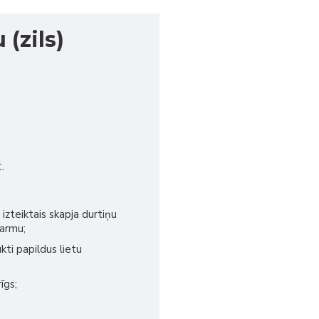
 (zils)
.
izteiktais skapja durtiņu
šarmu;
ukti papildus lietu
īgs;