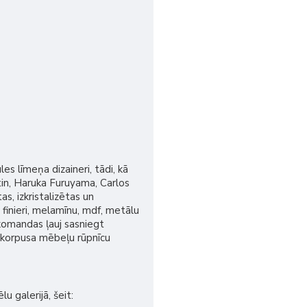
s līmeņa dizaineri, tādi, kā
tin, Haruka Furuyama, Carlos
as, izkristalizētas un
 finieri, melamīnu, mdf, metālu
komandas ļauj sasniegt
a korpusa mēbeļu rūpnīcu
u galerijā, šeit: