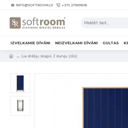
INFO@SOFTROOM.LV
+371 27009636
IZVELKAMIE DĪVĀNI
NEIZVELKAMI DĪVĀNI
GULTAS
K
Lia drēbju skapis 2 durvju (zils)