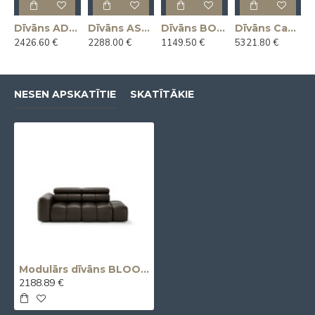
Dīvāns ADAM 266x104x65h (Ražots Itālijā)
Dīvāns ASSO 225x112x92h (Ražots Itālijā)
Dīvāns BOON 145x81x78h (Ražots Itālijā)
Dīvāns Capriccio 412x130x45h (Ražots Itālijā)
2426.60 €
2288.00 €
1149.50 €
5321.80 €
NESEN APSKATĪTIE
SKATĪTĀKIE
Modulārs dīvāns BLOOM
2188.89 €