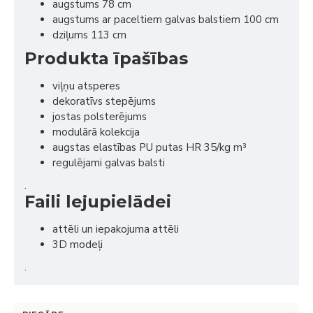
augstums 78 cm
augstums ar paceltiem galvas balstiem 100 cm
dziļums 113 cm
Produkta īpašības
viļņu atsperes
dekoratīvs stepējums
jostas polsterējums
modulārā kolekcija
augstas elastības PU putas HR 35/kg m³
regulējami galvas balsti
.
Faili lejupielādei
attēli un iepakojuma attēli
3D modeļi
.