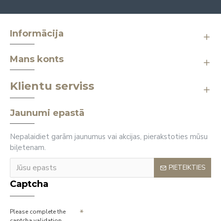
Informācija
Mans konts
Klientu serviss
Jaunumi epastā
Nepalaidiet garām jaunumus vai akcijas, pierakstoties mūsu
biļetenam.
PIETEIKTIES
Captcha
Please complete the
captcha validation