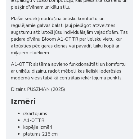
iespaidīgu vizuālo kompozīciju, kas piesaista skatienu un
piešķir dīvānam unikālu stilu.
Plašie sēdekļi nodrošina lielisku komfortu, un
regulējamie galvas balsti ļauj pielāgot atzveltnes
augstumu atbilstoši jūsu individuālajām vajadzībām. Tas
padara dīvānu Bloom A1-OTTR par lielisku vietu, kur
atpūsties pēc garas dienas vai pavadīt laiku kopā ar
mīļajiem cilvēkiem.
A1-OTTR sistēma apvieno funkcionalitāti un komfortu
ar unikālu dizainu, radot mēbeli, kas lieliski iederēsies
modernā viesistabā kā centrālais iekārtojuma punkts.
Dizains PUSZMAN (2025)
Izmēri
izkārtojums
A1-OTTR
kopējie izmēri
platums 215 cm