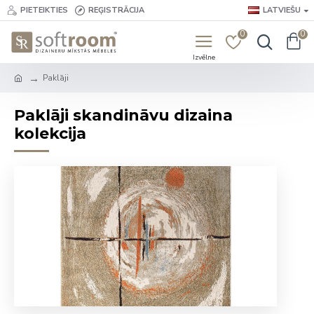
PIETEIKTIES
REĢISTRĀCIJA
LATVIEŠU
0
0
Paklāji
Paklāji skandināvu dizaina
kolekcija