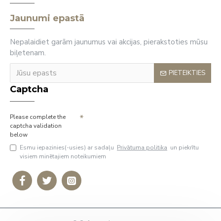
Jaunumi epastā
Nepalaidiet garām jaunumus vai akcijas, pierakstoties mūsu
biļetenam.
PIETEIKTIES
Captcha
Please complete the
captcha validation
below
Esmu iepazinies(-usies) ar sadaļu
Privātuma politika
un piekrītu
visiem minētajiem noteikumiem