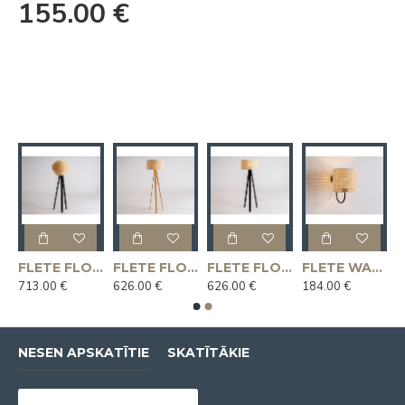
155.00 €
LOOR MIX stāvlampa - dabīga
FLETE FLOOR MIX stāvlampa - melna
FLETE FLOOR stāvlampa 50x25 - dabiska
FLETE FLOOR stāvlampa 50x25 - melna
FLETE WALL 20x17 sienas lampa - melna
713.00 €
626.00 €
626.00 €
184.00 €
NESEN APSKATĪTIE
SKATĪTĀKIE