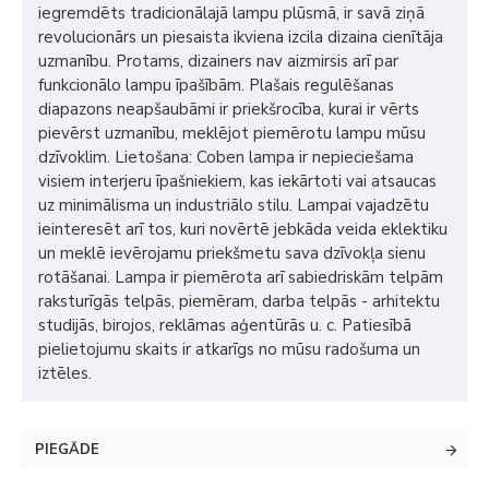
iegremdēts tradicionālajā lampu plūsmā, ir savā ziņā
revolucionārs un piesaista ikviena izcila dizaina cienītāja
uzmanību. Protams, dizainers nav aizmirsis arī par
funkcionālo lampu īpašībām. Plašais regulēšanas
diapazons neapšaubāmi ir priekšrocība, kurai ir vērts
pievērst uzmanību, meklējot piemērotu lampu mūsu
dzīvoklim. Lietošana: Coben lampa ir nepieciešama
visiem interjeru īpašniekiem, kas iekārtoti vai atsaucas
uz minimālisma un industriālo stilu. Lampai vajadzētu
ieinteresēt arī tos, kuri novērtē jebkāda veida eklektiku
un meklē ievērojamu priekšmetu sava dzīvokļa sienu
rotāšanai. Lampa ir piemērota arī sabiedriskām telpām
raksturīgās telpās, piemēram, darba telpās - arhitektu
studijās, birojos, reklāmas aģentūrās u. c. Patiesībā
pielietojumu skaits ir atkarīgs no mūsu radošuma un
iztēles.
PIEGĀDE