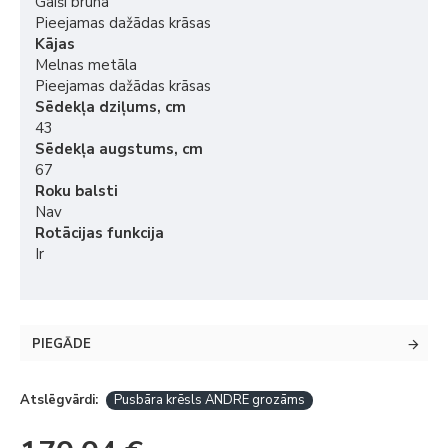
Gaiši brūna
Pieejamas dažādas krāsas
Kājas
Melnas metāla
Pieejamas dažādas krāsas
Sēdekļa dziļums, cm
43
Sēdekļa augstums, cm
67
Roku balsti
Nav
Rotācijas funkcija
Ir
PIEGĀDE
Atslēgvārdi:
Pusbāra krēsls ANDRE grozāms