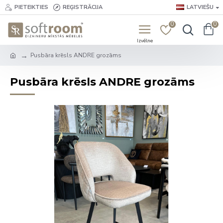
PIETEIKTIES
REĢISTRĀCIJA
LATVIEŠU
0
0
Pusbāra krēsls ANDRE grozāms
Pusbāra krēsls ANDRE grozāms