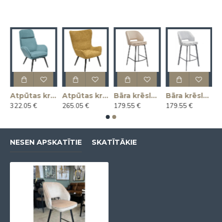
as krēsls KLAUS
Atpūtas krēsls MAGNUS
Atpūtas krēsls MARIUS
Bāra krēsls ANDRE
Bāra krēsls ANDRE
322.05 €
265.05 €
179.55 €
179.55 €
NESEN APSKATĪTIE
SKATĪTĀKIE