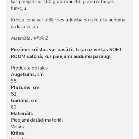
kas pieejami ar 180 grādu vai 360 grādu rotācijas
funkciju.
Krēsla cena var atšķirties atkarībā no izvēlētā auduma
un kāju veida.
Materiāls : VIVA 2
Piezīme: krēslus var pasūtīt tikai uz vietas SOFT
ROOM salonā, kur pieejami audumu paraugi.
Produkta detaļas
Augstums, cm
95
Platums, cm
51
Garums, cm
60
Materiāls
Pieejami dažādi materiāli
Velūrs
Krāsa