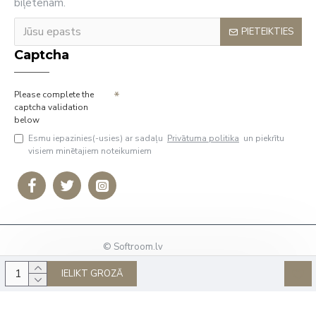
biļetenam.
PIETEIKTIES
Captcha
Please complete the
captcha validation
below
Esmu iepazinies(-usies) ar sadaļu
Privātuma politika
un piekrītu
visiem minētajiem noteikumiem
© Softroom.lv
Tālrunis: +37127009636
IELIKT GROZĀ
E-Pasts:
info@softroom.lv