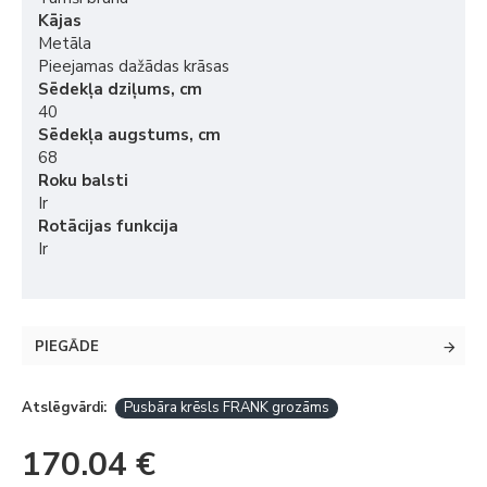
Kājas
Metāla
Pieejamas dažādas krāsas
Sēdekļa dziļums, cm
40
Sēdekļa augstums, cm
68
Roku balsti
Ir
Rotācijas funkcija
Ir
PIEGĀDE
Atslēgvārdi:
Pusbāra krēsls FRANK grozāms
170.04 €