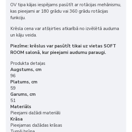
OV tipa kājas iespējams pasūtīt ar rotācijas mehānismu,
kas pieejami ar 180 grādu vai 360 grādu rotācijas
funkciju.
Krēsla cena var atšķirties atkarībā no izvēlētā auduma
un kāju veida.
Piezīme: krēslus var pasūtīt tikai uz vietas SOFT
ROOM salonā, kur pieejami audumu paraugi.
Produkta detaļas
Augstums, cm
96
Platums, cm
59
Garums, cm
51
Materiāls
Pieejami dažādi materiāli
Krāsa
Pieejamas dažādas krāsas
Tumši brūna