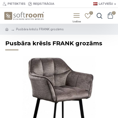
PIETEIKTIES
REĢISTRĀCIJA
LATVIEŠU
0
0
Pusbāra krēsls FRANK grozāms
Pusbāra krēsls FRANK grozāms