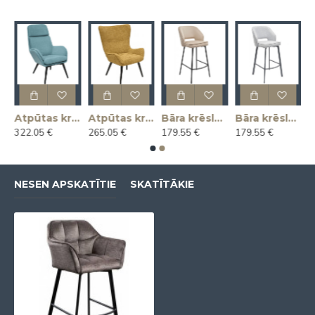
as krēsls KLAUS
Atpūtas krēsls MAGNUS
Atpūtas krēsls MARIUS
Bāra krēsls ANDRE
Bāra krēsls ANDRE
322.05 €
265.05 €
179.55 €
179.55 €
NESEN APSKATĪTIE
SKATĪTĀKIE