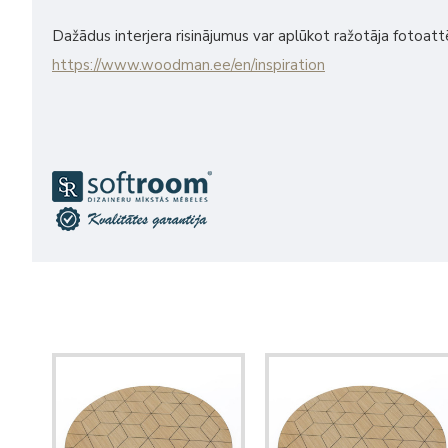
Dažādus interjera risinājumus var aplūkot ražotāja fotoattēl
https://www.woodman.ee/en/inspiration