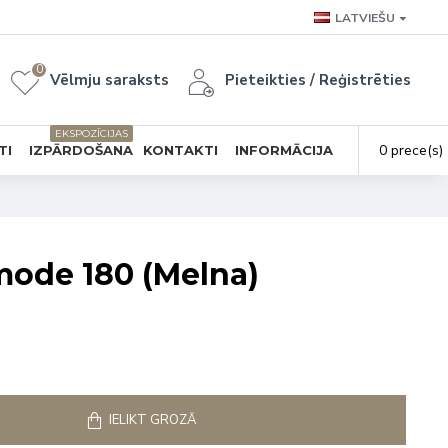
LATVIEŠU
0
Vēlmju saraksts
Pieteikties / Reģistrēties
EKSPOZĪCIJAS
0 prece(s) 
TI
IZPĀRDOŠANA
KONTAKTI
INFORMĀCIJA
ode 180 (Melna)
IELIKT GROZĀ