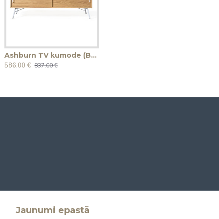
Ashburn TV kumode (Balta furnitūra)
586.00 €
837.00 €
Jaunumi epastā