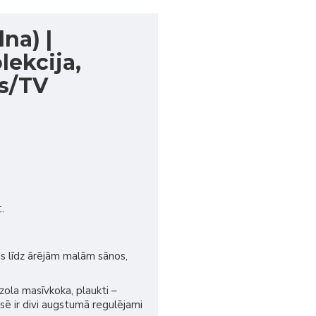
na) |
ekcija,
s/TV
.
us līdz ārējām malām sānos,
ozola masīvkoka, plaukti –
usē ir divi augstumā regulējami