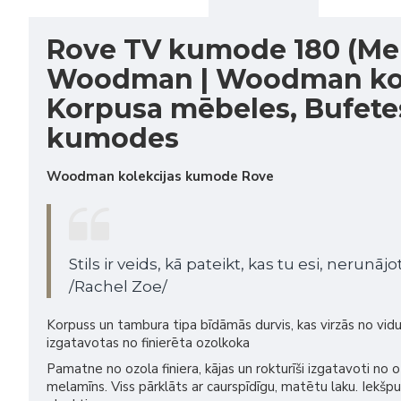
Rove TV kumode 180 (Mel
Woodman | Woodman kol
Korpusa mēbeles, Bufete
kumodes
Woodman kolekcijas kumode Rove
Stils ir veids, kā pateikt, kas tu esi, nerunājot
/Rachel Zoe/
Korpuss un tambura tipa bīdāmās durvis, kas virzās no vid
izgatavotas no finierēta ozolkoka
Pamatne no ozola finiera, kājas un rokturīši izgatavoti no 
melamīns. Viss pārklāts ar caurspīdīgu, matētu laku. Iekšp