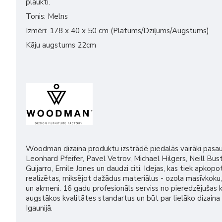
plaukti.
Tonis: Melns
Izmēri: 178 x 40 x 50 cm (Platums/Dziļums/Augstums)
Kāju augstums 22cm
Woodman dizaina produktu izstrādē piedalās vairāki pasaule
Leonhard Pfeifer, Pavel Vetrov, Michael Hilgers, Neill Bus
Guijarro, Emile Jones un daudzi citi. Idejas, kas tiek apkopot
realizētas, miksējot dažādus materiālus - ozola masīvkoku,
un akmeni. 16 gadu profesionāls serviss no pieredzējušas 
augstākos kvalitātes standartus un būt par lielāko dizain
Igaunijā.