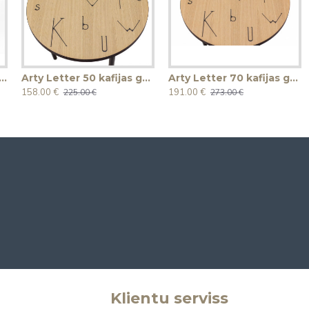
 Geometry 70 kafijas galdiņš
Arty Letter 50 kafijas galdiņš
Arty Letter 70 kafijas galdiņš
158.00 €
191.00 €
225.00 €
273.00 €
Klientu serviss