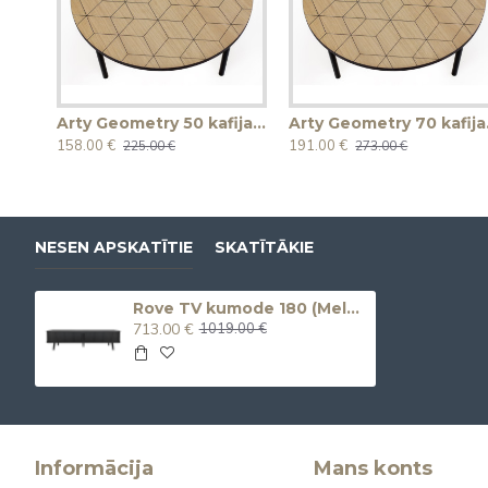
Arty Geometry 50 kafijas galdiņš
Arty
158.00 €
191.00 €
225.00 €
273.00 €
NESEN APSKATĪTIE
SKATĪTĀKIE
Rove TV kumode 180 (Melna)
713.00 €
1019.00 €
Informācija
Mans konts