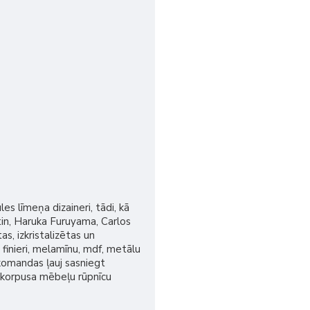
s līmeņa dizaineri, tādi, kā
tin, Haruka Furuyama, Carlos
as, izkristalizētas un
 finieri, melamīnu, mdf, metālu
komandas ļauj sasniegt
a korpusa mēbeļu rūpnīcu