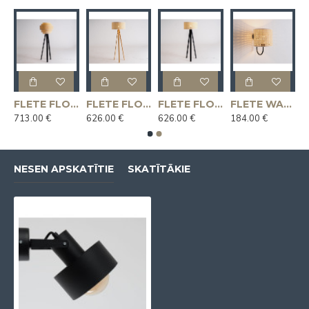
LOOR MIX stāvlampa - dabīga
FLETE FLOOR MIX stāvlampa - melna
FLETE FLOOR stāvlampa 50x25 - dabiska
FLETE FLOOR stāvlampa 50x25 - melna
FLETE WALL 20x17 sienas lampa - melna
713.00 €
626.00 €
626.00 €
184.00 €
NESEN APSKATĪTIE
SKATĪTĀKIE