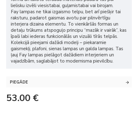
lielisku izvēli viesistabai, guļamistabai vai birojam.
Fay lampas ne tikai izgaismo telpu, bet arī piešķir tai
raksturu, padarot gaismas avotu par pilnvērtīgu
interjera dizaina elementu. To vienkāršās formas un
detaļu trūkums atspoguļo principu “mazāk ir vairāk”, kas
īpaši labi iederas funkcionālās un vizuāli tīrās telpās.
Kolekcijā pieejami dažādi modeļi – piekaramie
gaismekļi, plafoni, sienas lampas un galda lampas. Tas
ļauj Fay lampas pielāgot dažādiem interjeriem un
vajadzībām, saglabājot to modernisma pievilcību.
PIEGĀDE
53.00 €