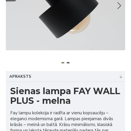
APRAKSTS
Sienas lampa FAY WALL
PLUS - melna
Fay lampu kolekcija ir radīta ar vienu kopsaucēju –
eleganci modernisma garā. Lampas pieejamas divās
krāsās – melnā un baltā. Krāsu minimālisms, klasiskā
forma un lakota tērauda materiāls padara tās par