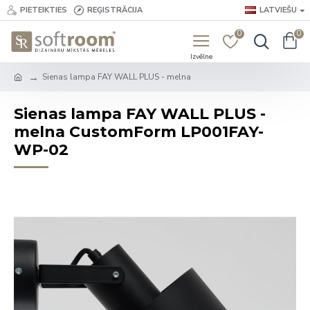
PIETEIKTIES
REĢISTRĀCIJA
LATVIEŠU
0
0
Sienas lampa FAY WALL PLUS - melna
Sienas lampa FAY WALL PLUS -
melna CustomForm LP001FAY-
WP-02