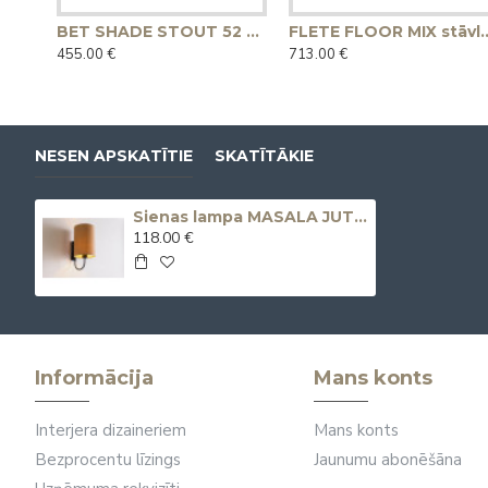
BET SHADE STOUT 52 piekaramā lampa - melna
FLETE FLOOR MIX st
455.00 €
713.00 €
NESEN APSKATĪTIE
SKATĪTĀKIE
Sienas lampa MASALA JUTE WALL 20x30 - melna
118.00 €
Informācija
Mans konts
Interjera dizaineriem
Mans konts
Bezprocentu līzings
Jaunumu abonēšāna