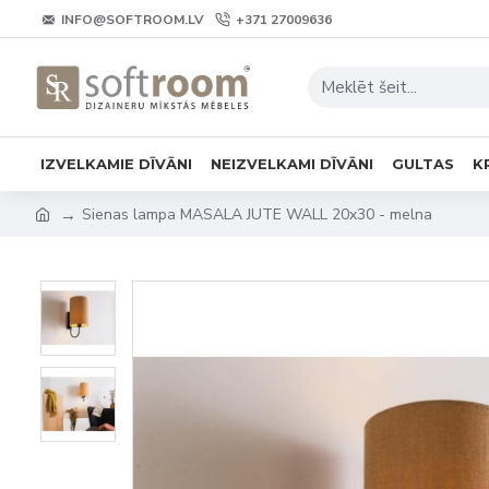
INFO@SOFTROOM.LV
+371 27009636
IZVELKAMIE DĪVĀNI
NEIZVELKAMI DĪVĀNI
GULTAS
K
Sienas lampa MASALA JUTE WALL 20x30 - melna