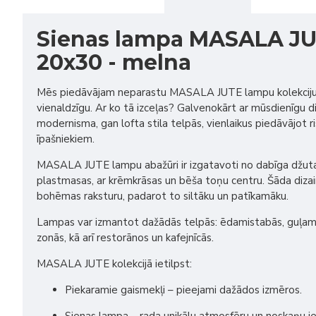
Sienas lampa MASALA J
20x30 - melna
Mēs piedāvājam neparastu MASALA JUTE lampu kolekciju,
vienaldzīgu. Ar ko tā izceļas? Galvenokārt ar mūsdienīgu diz
modernisma, gan lofta stila telpās, vienlaikus piedāvājot ris
īpašniekiem.
MASALA JUTE lampu abažūri ir izgatavoti no dabīga džu
plastmasas, ar krēmkrāsas un bēša toņu centru. Šāda diza
bohēmas raksturu, padarot to siltāku un patīkamāku.
Lampas var izmantot dažādās telpās: ēdamistabās, guļami
zonās, kā arī restorānos un kafejnīcās.
MASALA JUTE kolekcijā ietilpst:
Piekaramie gaismekļi – pieejami dažādos izmēros.