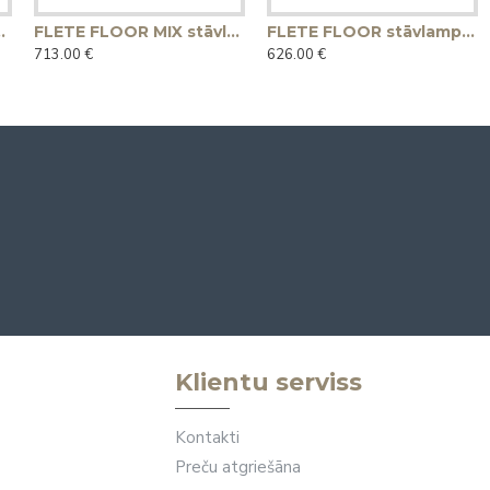
āvlampa - dabīga
FLETE FLOOR MIX stāvlampa - melna
FLETE FLOOR stāvlampa 50x25 - dabiska
713.00 €
626.00 €
Klientu serviss
Kontakti
Preču atgriešāna