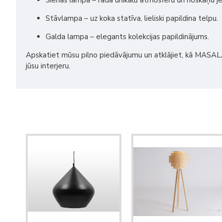
Sienas lampa – rada unikālu atmosfēru un noskaņu j
Stāvlampa – uz koka statīva, lieliski papildina telpu.
Galda lampa – elegants kolekcijas papildinājums.
Apskatiet mūsu pilno piedāvājumu un atklājiet, kā MASAL
jūsu interjeru.