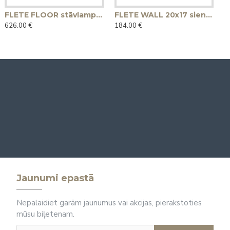
FLETE FLOOR stāvlampa 50x25 - melna
FLETE WALL 20x17 sienas lampa - melna
626.00 €
184.00 €
Jaunumi epastā
Nepalaidiet garām jaunumus vai akcijas, pierakstoties
mūsu biļetenam.