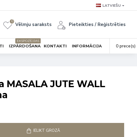
LATVIEŠU
0
Vēlmju saraksts
Pieteikties / Reģistrēties
EKSPOZĪCIJAS
0 prece(s) 
TI
IZPĀRDOŠANA
KONTAKTI
INFORMĀCIJA
pa MASALA JUTE WALL
na
IELIKT GROZĀ