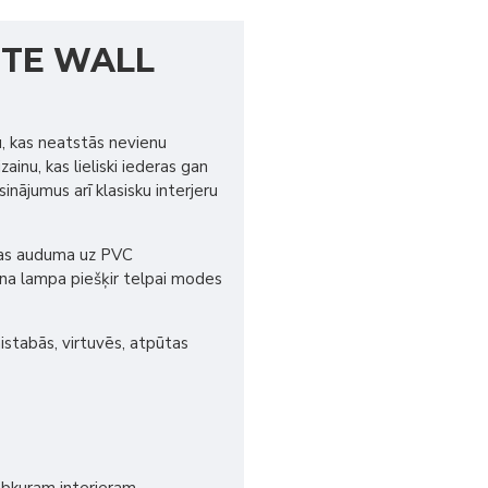
UTE WALL
 kas neatstās nevienu
ainu, kas lieliski iederas gan
inājumus arī klasisku interjeru
tas auduma uz PVC
ina lampa piešķir telpai modes
stabās, virtuvēs, atpūtas