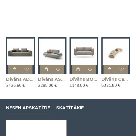
Dīvāns ADAM 266x104x65h (Ražots Itālijā)
Dīvāns ASSO 225x112x92h (Ražots Itālijā)
Dīvāns BOON 145x81x78h (Ražots Itālijā)
Dīvāns Capriccio 412x130x45h (Ražots Itālijā)
2426.60 €
2288.00 €
1149.50 €
5321.80 €
NESEN APSKATĪTIE
SKATĪTĀKIE