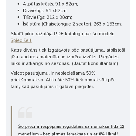
Atpūtas krēsls: 91 x 82cm;
Divvietīgs: 91 x82cm;
Trīsvietīgs: 212 x 98cm;
Īsā stūra (Chaiselongue 2 seater): 263 x 153cm;
Skatīt pilno ražotāja PDF katalogu par šo modeli:
Spied šeit
Katrs dīvāns tiek izgatavots pēc pasūtījuma, atbilstoši
jūsu apdares materiāla un izmēra izvēlei. Piegādes
laiks ir atkarīgs no sezonas. (Jautāt konsultantam)
Veicot pasūtījumu, ir nepieciešama 50%
priekšapmaksa. Atlikušie 50% tiek apmaksāti pēc
tam, kad pasūtījums ir gatavs piegādei.
Šo preci ir iespējams iegādāties uz nomaksu līdz 12
mēnešiem - bez pirmās iemaksas un ar 0% likmi!