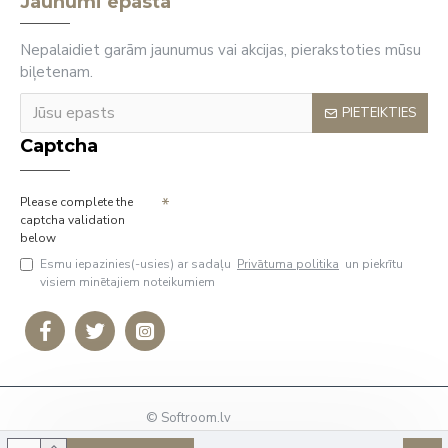
Jaunumi epastā
Nepalaidiet garām jaunumus vai akcijas, pierakstoties mūsu
biļetenam.
PIETEIKTIES
Captcha
Please complete the
captcha validation
below
Esmu iepazinies(-usies) ar sadaļu
Privātuma politika
un piekrītu
visiem minētajiem noteikumiem
© Softroom.lv
Tālrunis: +37127009636