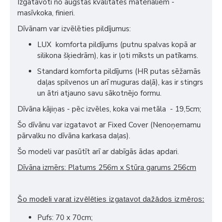
Izgatavoti no augstas kvalitātes materiāliem -
masīvkoka, finieri.
Dīvānam var izvēlēties pildījumus:
LUX komforta pildījums (putnu spalvas kopā ar
silikona šķiedrām), kas ir ļoti mīksts un patīkams.
Standard komforta pildījums (HR putas sēžamās
daļas spilvenos un arī muguras daļā), kas ir stingrs
un ātri atjauno savu sākotnējo formu.
Dīvāna kājiņas - pēc izvēles, koka vai metāla - 19,5cm;
Šo dīvānu var izgatavot ar Fixed Cover (Nenoņemamu
pārvalku no dīvāna karkasa daļas).
Šo modeli var pasūtīt arī ar dabīgās ādas apdari.
Dīvāna izmērs: Platums 256m x Stūra garums 256cm
Šo modeli varat izvēlēties izgatavot dažādos izmēros:
Pufs: 70 x 70cm;