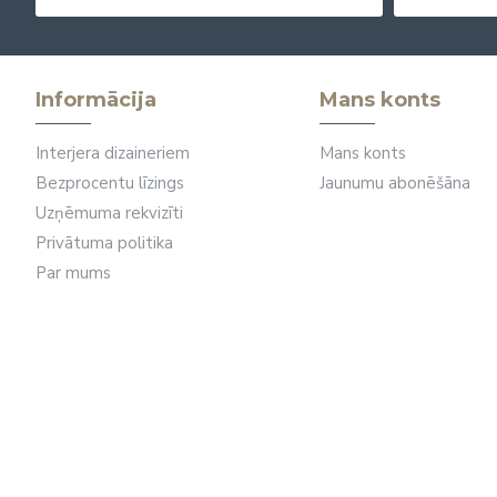
Informācija
Mans konts
Interjera dizaineriem
Mans konts
Bezprocentu līzings
Jaunumu abonēšāna
Uzņēmuma rekvizīti
Privātuma politika
Par mums