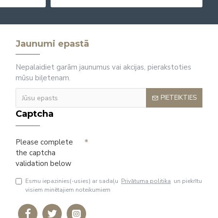
Jaunumi epastā
Nepalaidiet garām jaunumus vai akcijas, pierakstoties
mūsu biļetenam.
PIETEIKTIES
Captcha
Please complete
the captcha
validation below
Esmu iepazinies(-usies) ar sadaļu
Privātuma politika
un piekrītu
visiem minētajiem noteikumiem