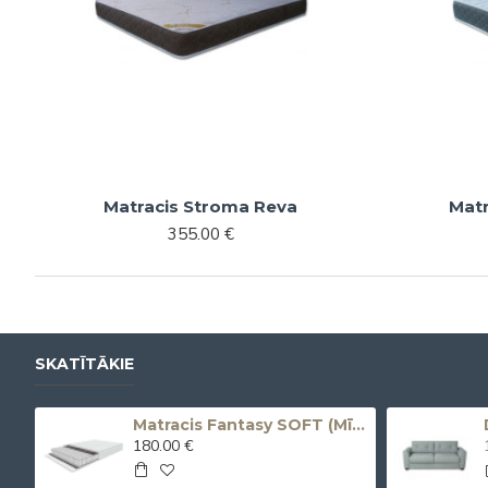
Matracis Stroma Reva
Matr
355.00 €
SKATĪTĀKIE
tīgs dīvāns Umo X (Izvelkams, elektrisks)
Matracis Fantasy SOFT (Mīksts matracis)
180.00 €