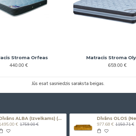
acis Stroma Orfeas
Matracis Stroma Ol
440.00 €
659.00 €
Jūs esat sasniedzis saraksta beigas.
Dīvāns ALBA (Izvelkams) (Divvietīgs)
1495.00 €
977.68 €
1759.00 €
1150.71 €