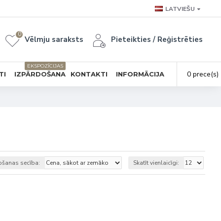
LATVIEŠU
0
Vēlmju saraksts
Pieteikties / Reģistrēties
EKSPOZĪCIJAS
0 prece(s) 
TI
IZPĀRDOŠANA
KONTAKTI
INFORMĀCIJA
ošanas secība:
Skatīt vienlaicīgi: