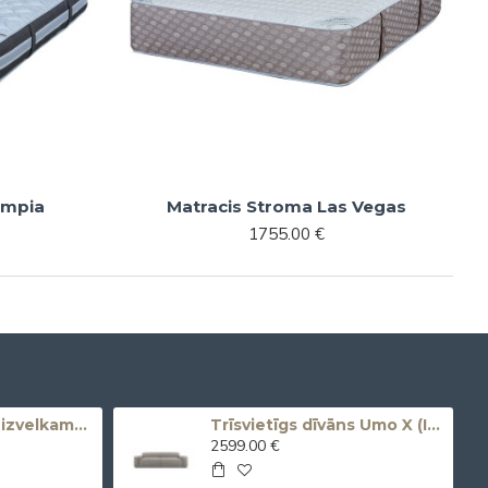
ympia
Matracis Stroma Las Vegas
1755.00 €
Dīvāns OLOS (Neizvelkams) (Trīsvietīgs)
Trīsvietīgs dīvāns Umo X (Izvelkams, elektrisks)
2599.00 €