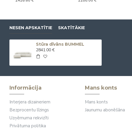
2426.60 €
2288.00 €
NESEN APSKATĪTIE
SKATĪTĀKIE
Stūra dīvāns BUMMEL
2841.00 €
Informācija
Mans konts
Interjera dizaineriem
Mans konts
Bezprocentu līzings
Jaunumu abonēšāna
Uzņēmuma rekvizīti
Privātuma politika