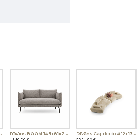
2x92h (Ražots Itālijā)
Dīvāns BOON 145x81x78h (Ražots Itālijā)
Dīvāns Capriccio 412x130x45h (Ražots Itālijā)