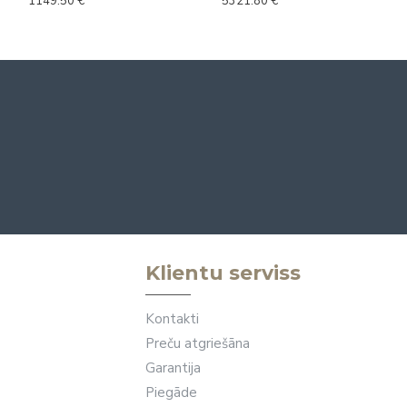
1149.50 €
5321.80 €
Klientu serviss
Kontakti
Preču atgriešāna
Garantija
Piegāde