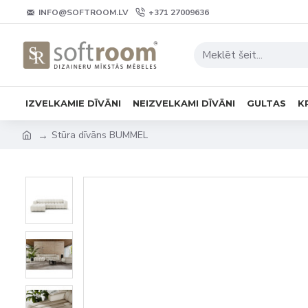
INFO@SOFTROOM.LV
+371 27009636
IZVELKAMIE DĪVĀNI
NEIZVELKAMI DĪVĀNI
GULTAS
K
Stūra dīvāns BUMMEL