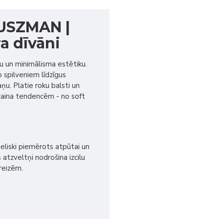
PUSZMAN |
a dīvāni
 un minimālisma estētiku.
do spilveniem līdzīgus
u. Platie roku balsti un
izaina tendencēm - no soft
ieliski piemērots atpūtai un
 atzveltņi nodrošina izcilu
reizēm.