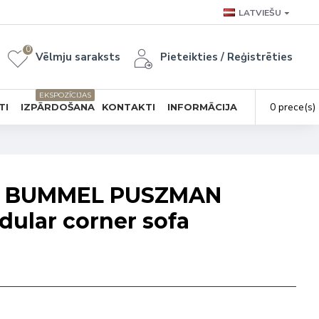
LATVIEŠU
0
Vēlmju saraksts
Pieteikties / Reģistrēties
EKSPOZĪCIJAS
0 prece(s) 
TI
IZPĀRDOŠANA
KONTAKTI
INFORMĀCIJA
ns BUMMEL PUSZMAN
ular corner sofa