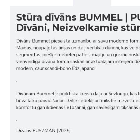
Stūra dīvāns BUMMEL | 
Dīvāni, Neizvelkamie stūr
Dīvāns Bummel piesaista uzmanību ar savu moderno formu
Maigas, noapaļotas līnijas un dziļi vertikāli dūrieni, kas vei
segmentus, piešķir mēbelei patiesi mājīgu un greznu noskaņ
vienveidīgā dīvāna forma saskan ar aktuālajām interjera d
modern, caur scandi-boho līdz japandi.
.
Dīvānam Bummel ir praktiska kreisā daļa ar šezlongu, kas l
brīvā laika pavadīšanai. Dziļie sēdekļi un mīkstie atzveltnes
komfortu gan ikdienas lietošanai, gan saviesīgām tikšanās 
.
Dizains PUSZMAN (2025)