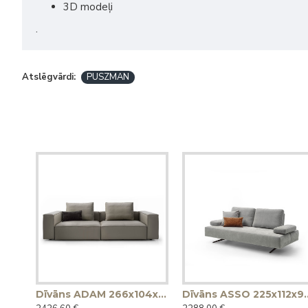
3D modeļi
.
Atslēgvārdi:
PUSZMAN
Dīvāns ADAM 266x104x65h (Ražots Itālijā)
Dīvāns ASSO 225x11