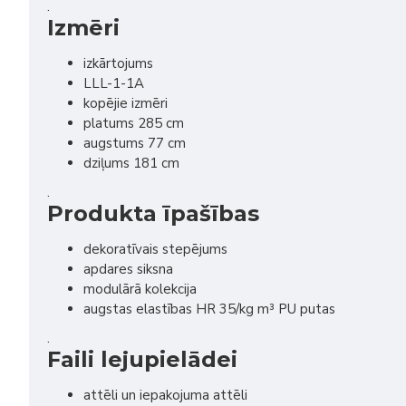
.
Izmēri
izkārtojums
LLL-1-1A
kopējie izmēri
platums 285 cm
augstums 77 cm
dziļums 181 cm
.
Produkta īpašības
dekoratīvais stepējums
apdares siksna
modulārā kolekcija
augstas elastības HR 35/kg m³ PU putas
.
Faili lejupielādei
attēli un iepakojuma attēli