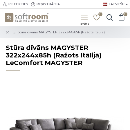
PIETEIKTIES
REĢISTRĀCIJA
LATVIEŠU
0
0
Stūra dīvāns MAGYSTER 322x244x85h (Ražots Itālijā)
Stūra dīvāns MAGYSTER
322x244x85h (Ražots Itālijā)
LeComfort MAGYSTER