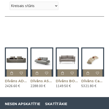
Dīvāns ADAM 266x104x65h (Ražots Itālijā)
Dīvāns ASSO 225x112x92h (Ražots Itālijā)
Dīvāns BOON 145x81x78h (Ražots Itālijā)
Dīvāns Capriccio 412x130x45h (Ražots Itālijā)
2426.60 €
2288.00 €
1149.50 €
5321.80 €
NESEN APSKATĪTIE
SKATĪTĀKIE