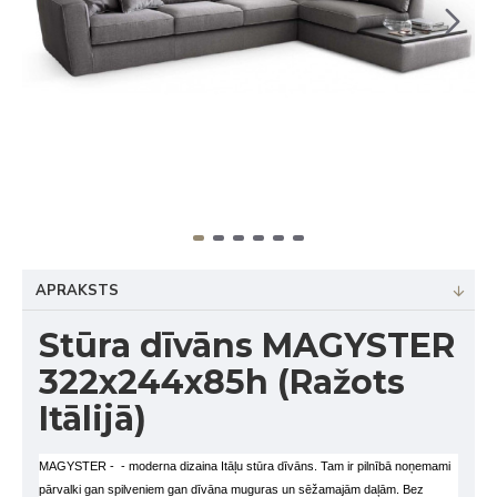
APRAKSTS
Stūra dīvāns MAGYSTER
322x244x85h (Ražots
Itālijā)
MAGYSTER -
- moderna dizaina Itāļu stūra dīvāns. Tam ir pilnībā noņemami
pārvalki gan spilveniem gan dīvāna muguras un sēžamajām daļām. Bez