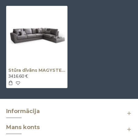
Stūra dīvāns MAGYSTER 322x244x85h (Ražots Itālijā)
3416.60 €
Informācija
Mans konts