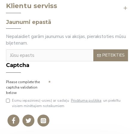
Klientu serviss
Jaunumi epastā
Nepalaidiet garām jaunumus vai akcijas, pierakstoties mūsu
biļetenam.
PIETEIKTIES
Captcha
Please complete the
captcha validation
below
Esmu iepazinies(-usies) ar sadaļu
Privātuma politika
un piekrītu
visiem minētajiem noteikumiem