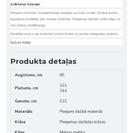
izvilkšanas funkcijas.
Pieejami citi izmēri, komplektācijas iespējas un krāsu izvēle. Dīvāna izmēru
iespējams izvēlēties pēc moduļu sistēmas. Pieejamas dažādu veidu kājas un
roku balstu modifikācijas.
Norādītā cena ir par konkrētā izmērā dīvānu ar pirmās kategorijas audumu.
Ražots Itālijā
Produkta detaļas
Augstums, cm
85
101
Platums, cm
244
Garums, cm
322
Materiāls
Pieejami dažādi materiāli
Krāsa
Pieejamas dažādas krāsas
Kājas
Melnas metāla