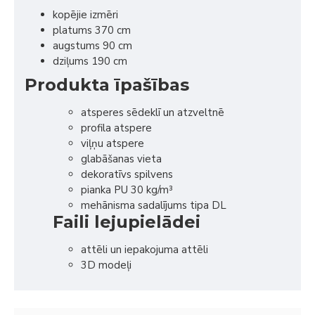
kopējie izmēri
platums 370 cm
augstums 90 cm
dziļums 190 cm
Produkta īpašības
atsperes sēdeklī un atzveltnē
profila atspere
viļņu atspere
glabāšanas vieta
dekoratīvs spilvens
pianka PU 30 kg/m³
mehānisma sadalījums tipa DL
Faili lejupielādei
attēli un iepakojuma attēli
3D modeļi