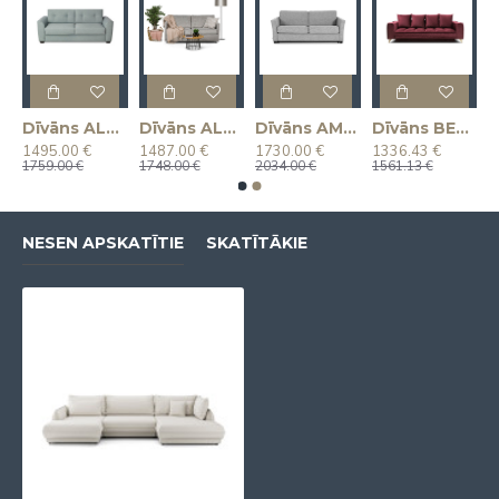
AIDA (Izvelkams) (Divvietīgs)
Dīvāns ALBA (Izvelkams) (Divvietīgs)
Dīvāns ALPHA (Izvelkams) (Divvietīgs)
Dīvāns AMANDA (Izvelkams) (Divvietīgs)
Dīvāns BELAVIO 3 (trīsvietīgs, izvelkams)
1495.00 €
1487.00 €
1730.00 €
1336.43 €
1759.00 €
1748.00 €
2034.00 €
1561.13 €
NESEN APSKATĪTIE
SKATĪTĀKIE