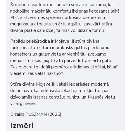
Šī mēbele var lepoties ar lielu sēdvietu laukumu, kas
nodrošina maksimālu komfortu ikdienas lietošanas laikā.
Plašie atzveltnes spilveni nodrošina pietiekamu
mugurkaula atbalstu un ērtu atpūtu, savukārt stūra
dīvāna platie sāni izceļ tā masīvo, dizaina formu.
Papildu priekšrocība ir Mojave III stūra dīvāna
funkcionalitāte. Tam ir praktisks gultas piederumu
konteiners un guļamvieta ar vienkāršu izvelkamo
mehānismu, kas ļauj to ātri pārveidot par ērtu gultu.
Tas padara to ideāli piemērotu ikdienas atpūtai, kā arī
viesiem, kas vēlas nakšņot.
Stūra dīvāns Mojave III lieliski iederēsies modernā,
skandināvu, kā arī klasiskā iekārtojumā, kļūstot par
dzīvojamās istabas centrālo punktu un tikšanās vietu
visai ģimenei.
Dizains PUSZMAN (2025)
Izmēri