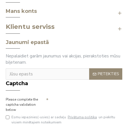
Mans konts
Klientu serviss
Jaunumi epastā
Nepalaidiet garām jaunumus vai akcijas, pierakstoties mūsu
biļetenam.
PIETEIKTIES
Captcha
Please complete the
captcha validation
below
Esmu iepazinies(-usies) ar sadaļu
Privātuma politika
un piekrītu
visiem minētajiem noteikumiem