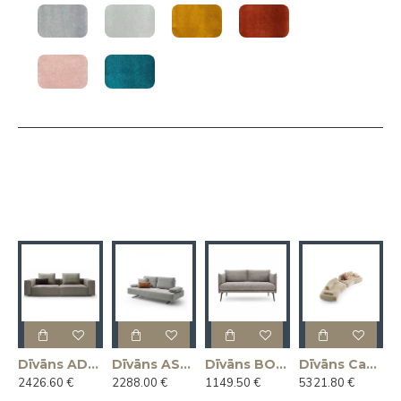
Dīvāns ADAM 266x104x65h (Ražots Itālijā)
Dīvāns ASSO 225x112x92h (Ražots Itālijā)
Dīvāns BOON 145x81x78h (Ražots Itālijā)
Dīvāns Capriccio 412x130x45h (Ražots Itālijā)
2426.60 €
2288.00 €
1149.50 €
5321.80 €