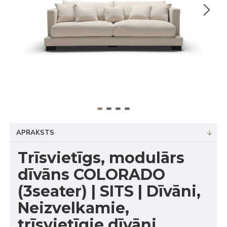
APRAKSTS
Trīsvietīgs, modulārs
dīvāns COLORADO
(3seater) | SITS | Dīvāni,
Neizvelkamie,
trīsvietīgie dīvāni