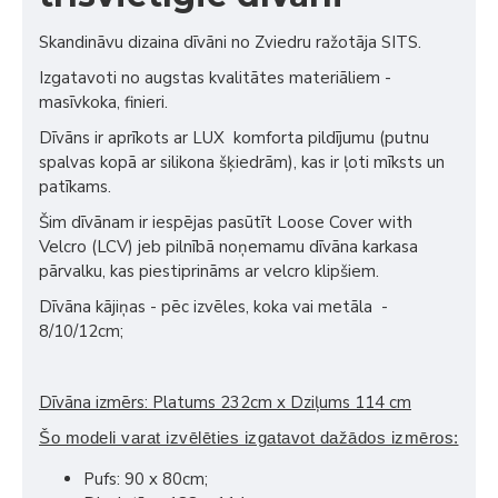
Skandināvu dizaina dīvāni no Zviedru ražotāja SITS.
Izgatavoti no augstas kvalitātes materiāliem -
masīvkoka, finieri.
Dīvāns ir aprīkots ar LUX komforta pildījumu (putnu
spalvas kopā ar silikona šķiedrām), kas ir ļoti mīksts un
patīkams.
Šim dīvānam ir iespējas pasūtīt Loose Cover with
Velcro (LCV) jeb pilnībā noņemamu dīvāna karkasa
pārvalku, kas piestiprināms ar velcro klipšiem.
Dīvāna kājiņas - pēc izvēles, koka vai metāla -
8/10/12cm;
Dīvāna izmērs: Platums 232cm x Dziļums 114 cm
Šo modeli varat izvēlēties izgatavot dažādos izmēros:
Pufs: 90 x 80cm;