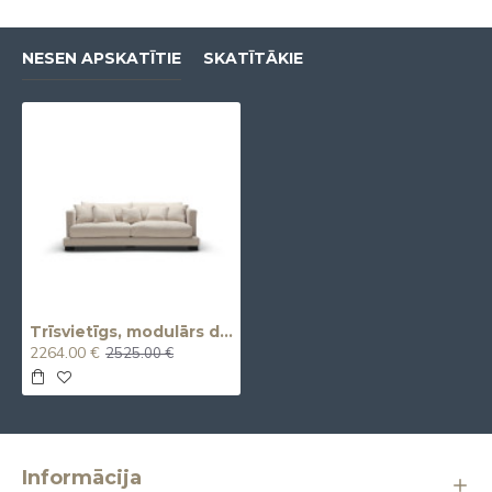
NESEN APSKATĪTIE
SKATĪTĀKIE
Trīsvietīgs, modulārs dīvāns COLORADO (3seater)
2264.00 €
2525.00 €
Informācija