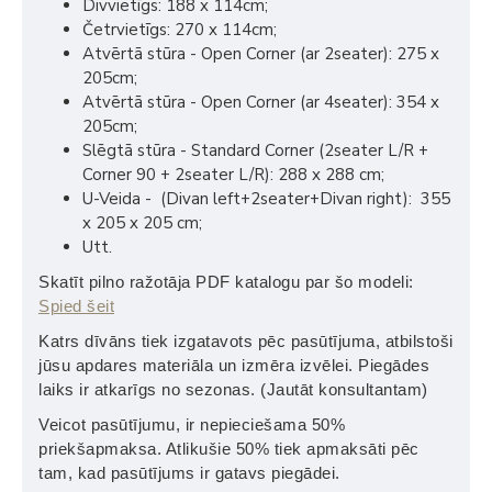
Divvietīgs: 188 x 114cm;
Četrvietīgs: 270 x 114cm;
Atvērtā stūra - Open Corner (ar 2seater): 275 x
205cm;
Atvērtā stūra - Open Corner (ar 4seater): 354 x
205cm;
Slēgtā stūra - Standard Corner (2seater L/R +
Corner 90 + 2seater L/R): 288 x 288 cm;
U-Veida - (Divan left+2seater+Divan right): 355
x 205 x 205 cm;
Utt.
Skatīt pilno ražotāja PDF katalogu par šo modeli:
Spied šeit
Katrs dīvāns tiek izgatavots pēc pasūtījuma, atbilstoši
jūsu apdares materiāla un izmēra izvēlei. Piegādes
laiks ir atkarīgs no sezonas. (Jautāt konsultantam)
Veicot pasūtījumu, ir nepieciešama 50%
priekšapmaksa. Atlikušie 50% tiek apmaksāti pēc
tam, kad pasūtījums ir gatavs piegādei.