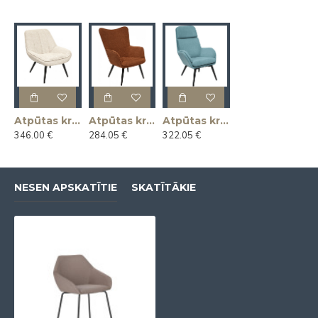
Atpūtas krēsls ARNOLD
Atpūtas krēsls KLAUS
Atpūtas krēsls MAGNUS
346.00 €
284.05 €
322.05 €
NESEN APSKATĪTIE
SKATĪTĀKIE