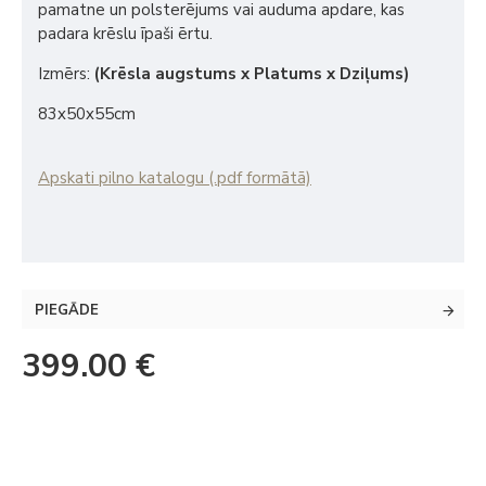
pamatne un polsterējums vai auduma apdare, kas
padara krēslu īpaši ērtu.
Izmērs:
(Krēsla augstums x Platums x Dziļums)
83x50x55cm
Apskati pilno katalogu (.pdf formātā)
PIEGĀDE
399.00 €