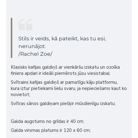
Stils ir veids, kā pateikt, kas tu esi,
nerunājot.
/Rachel Zoe/
Klasisks kafijas galdiņš ar vienkāršu izskatu un ozolka
finiera apdari ir ideāli piemērots jūsu viesistabai;
Svītrains kafijas galdiņš ar pamatīgu kāju platformu,
kura iztur pietiekami lielu svaru, ja nepieciešams kaut ko
novietot;
Svītras sānos galdiņam piešķir mūsdienīgu izskatu;
Galda augstums no grīdas ir 40 cm;
Galda virsmas platums ir 120 x 60 cm;