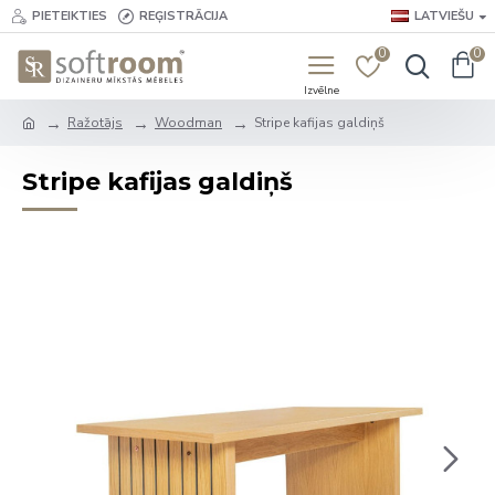
PIETEIKTIES
REĢISTRĀCIJA
LATVIEŠU
0
0
Ražotājs
Woodman
Stripe kafijas galdiņš
Stripe kafijas galdiņš