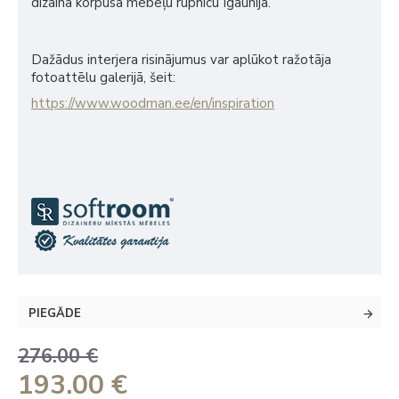
dizaina korpusa mēbeļu rūpnīcu Igaunijā.
Dažādus interjera risinājumus var aplūkot ražotāja
fotoattēlu galerijā, šeit:
https://www.woodman.ee/en/inspiration
PIEGĀDE
276.00 €
193.00 €