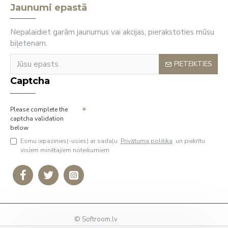
Jaunumi epastā
Nepalaidiet garām jaunumus vai akcijas, pierakstoties mūsu
biļetenam.
PIETEIKTIES
Captcha
Please complete the
captcha validation
below
Esmu iepazinies(-usies) ar sadaļu
Privātuma politika
un piekrītu
visiem minētajiem noteikumiem
© Softroom.lv