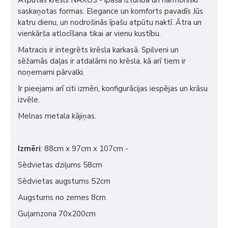
Atpūtas krēsls NAXOS - īpaša izturība un harmoniski
saskaņotas formas. Elegance un komforts pavadīs Jūs
katru dienu, un nodrošinās īpašu atpūtu naktī. Ātra un
vienkārša atlocīšana tikai ar vienu kustību.
Matracis ir integrēts krēsla karkasā. Spilveni un
sēžamās daļas ir atdalāmi no krēsla, kā arī tiem ir
noņemami pārvalki.
Ir pieejami arī citi izmēri, konfigurācijas iespējas un krāsu
izvēle.
Melnas metala kājiņas.
Izmēri
: 88cm x 97cm x 107cm -
Sēdvietas dziļums 58cm
Sēdvietas augstums 52cm
Augstums no zemes 8cm
Guļamzona 70x200cm