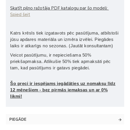
Skatīt pilno ražotāja PDF katalogu par šo modeli:
Spied šeit
Katrs krēsls tiek izgatavots pēc pasūtījuma, atbilstoši
jūsu apdares materiāla un izmēra izvēlei. Piegādes
laiks ir atkarīgs no sezonas. (Jautāt konsultantam)
Veicot pasūtījumu, ir nepieciešama 50%
priekšapmaksa. Atlikušie 50% tiek apmaksāti pēc
tam, kad pasūtījums ir gatavs piegādei.
Šo preci ir iespējams iegādāties uz nomaksu līdz
12 mēnešiem - bez pirmās iemaksas un ar 0%
likmi!
PIEGĀDE