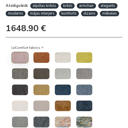
Atslēgvārdi:
atpūtas krēsls
krēsli
armchair
elegants
moderns
mājas interjers
komforts
dizains
mēbeles
1648.90 €
LeComfort fabrics