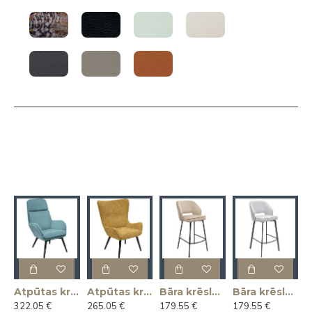
as krēsls KLAUS
Atpūtas krēsls MAGNUS
Atpūtas krēsls MARIUS
Bāra krēsls ANDRE
Bāra krēsls ANDRE
322.05 €
265.05 €
179.55 €
179.55 €