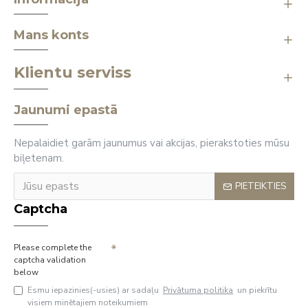
Mans konts
Klientu serviss
Jaunumi epastā
Nepalaidiet garām jaunumus vai akcijas, pierakstoties mūsu
biļetenam.
PIETEIKTIES
Captcha
Please complete the
captcha validation
below
Esmu iepazinies(-usies) ar sadaļu
Privātuma politika
un piekrītu
visiem minētajiem noteikumiem