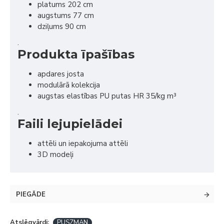
platums 202 cm
augstums 77 cm
dziļums 90 cm
.
Produkta īpašības
apdares josta
modulārā kolekcija
augstas elastības PU putas HR 35/kg m³
.
Faili lejupielādei
attēli un iepakojuma attēli
3D modeļi
PIEGĀDE
Atslēgvārdi:
PUSZMAN