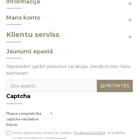
Informācija
Mans konts
Klientu serviss
Jaunumi epastā
Nepalaidiet garām jaunumus vai akcijas, pierakstoties mūsu
biļetenam.
PIETEIKTIES
Captcha
Please complete the
captcha validation
below
Esmu iepazinies(-usies) ar sadaļu
Privātuma politika
un piekrītu
visiem minētajiem noteikumiem