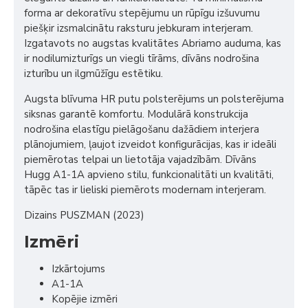
forma ar dekoratīvu stepējumu un rūpīgu izšuvumu
piešķir izsmalcinātu raksturu jebkuram interjeram.
Izgatavots no augstas kvalitātes Abriamo auduma, kas
ir nodilumizturīgs un viegli tīrāms, dīvāns nodrošina
izturību un ilgmūžīgu estētiku.
Augsta blīvuma HR putu polsterējums un polsterējuma
siksnas garantē komfortu. Modulārā konstrukcija
nodrošina elastīgu pielāgošanu dažādiem interjera
plānojumiem, ļaujot izveidot konfigurācijas, kas ir ideāli
piemērotas telpai un lietotāja vajadzībām. Dīvāns
Hugg A1-1A apvieno stilu, funkcionalitāti un kvalitāti,
tāpēc tas ir lieliski piemērots modernam interjeram.
Dizains PUSZMAN (2023)
Izmēri
Izkārtojums
A1-1A
Kopējie izmēri