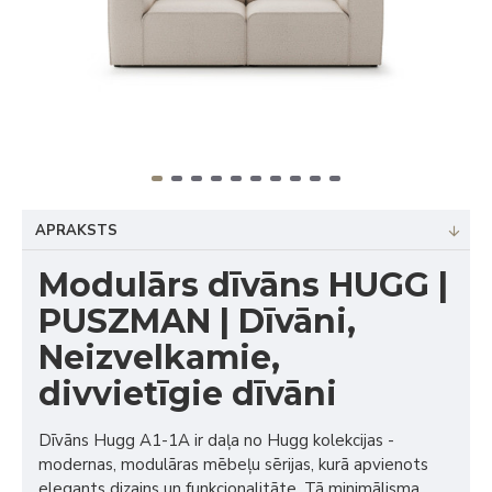
APRAKSTS
Modulārs dīvāns HUGG |
PUSZMAN | Dīvāni,
Neizvelkamie,
divvietīgie dīvāni
Dīvāns Hugg A1-1A ir daļa no Hugg kolekcijas -
modernas, modulāras mēbeļu sērijas, kurā apvienots
elegants dizains un funkcionalitāte. Tā minimālisma